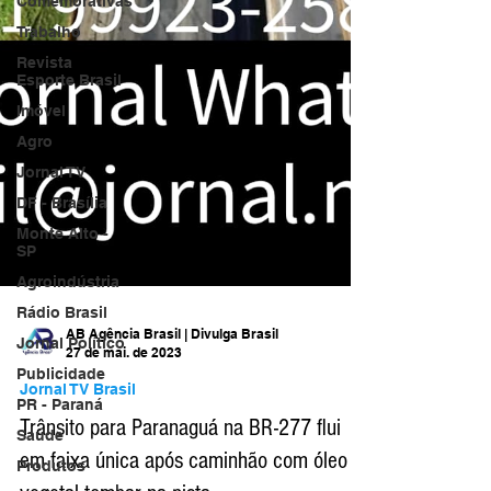
Comemorativas
Trabalho
Revista
Esporte Brasil
Imóvel
Agro
Jornal TV
DF - Brasília
Monte Alto -
SP
Agroindústria
Rádio Brasil
Jornal Político
Publicidade
AB Agência Brasil | Divulga Brasil
27 de mai. de 2023
PR - Paraná
Jornal TV Brasil
Saúde
Produtos
Trânsito para Paranaguá na BR-277 flui