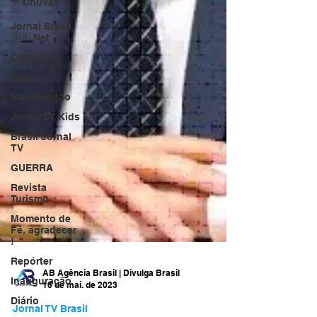
☔ Chuvas
Jornal Brasil
🇧🇷 Net
Oficina
Loja
Manutenção
Jornal TV Kids
Brasil Jornal
TV
GUERRA
Revista
Turismo
Momento de
Fé, agradecer
!
Repórter
Inauguração
Diário