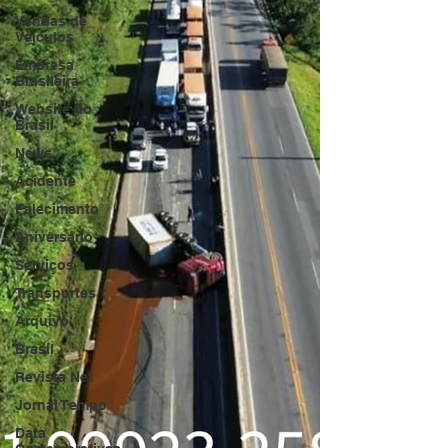
Vendas de
Veículos
Empresa
Brasileira
Website do
Brasil
News
Acidente
Falecimento
Aniversário
Serviços
Transportes
Arquivo
Brasil
Revista Net
Jornal Tempo
Data