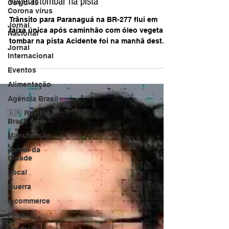
Covid-19
em faixa única após caminhão com óleo
Corona vírus
vegetal tombar na pista
Jornal
Nacional
Trânsito para Paranaguá na BR-277 flui em
Jornal
faixa única após caminhão com óleo vegetal
Internacional
tombar na pista Acidente foi na manhã deste
Eventos
sábado...
Alimentação
Agência Brasil
🇧🇷 Revista
Brasil Agro
Manutenção
Jornal da
Cidade
Local
Guerra
e-commerce
Feira