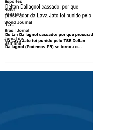
Esportes
AB Agência Brasil | Divulga Brasil
Hotel
16 de mai. de 2023
Pousada
Jornal TV Brasil
World Journal
Deltan Dallagnol cassado: por que
Brasil Jornal
procurador da Lava Jato foi punido pelo
Jornal de
Barrinha
TSE
Deltan Dallagnol cassado: por que procurador
da Lava Jato foi punido pelo TSE Deltan
Dallagnol (Podemos-PR) se tornou o
primeiro...