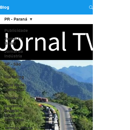
Blog
PR - Paraná
Publicidade
Jornal TV
Brasil
Jornal da
Indústria
SP - São
Paulo
Marketing
Uma Rede
Comercial
Inovação
Governo
Federal
Estadual
Municipal
Vendas Oferta