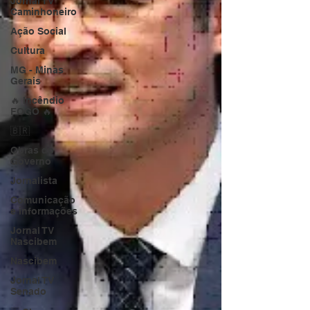
Jornal TV
Caminhoneiro
Ação Social
Cultura
MG - Minas
Gerais
🔥 Incêndio
FOGO 🔥
🇧🇷
Obras do
Governo
Jornalista
Comunicação
e informações
Jornal TV
Nascibem
Nascibem
Jornal TV
Senado