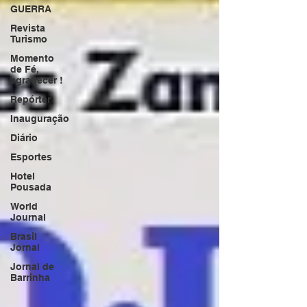
GUERRA
Revista
Turismo
Momento
de Fé,
agradecer !
Repórter
Inauguração
Diário
Esportes
Hotel
Pousada
World
Journal
Brasil
Jornal
Jornal de
Barrinha