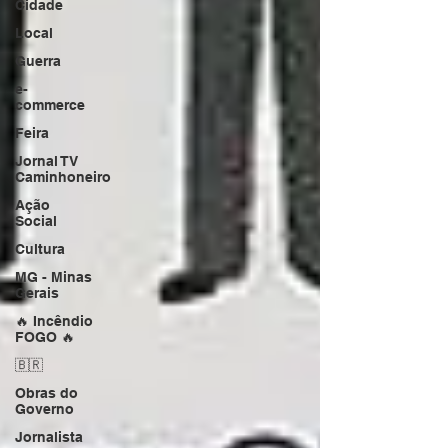
Cidade
Local
Guerra
e-
commerce
Feira
Jornal TV
Caminhoneiro
Ação
Social
Cultura
MG - Minas
Gerais
🔥 Incêndio
FOGO 🔥
🇧🇷
Obras do
Governo
Jornalista