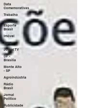
Data
Comemorativas
Trabalho
Revista
Esporte
Brasil
Imóvel
Agro
Jornal TV
DF -
Brasília
Monte Alto
- SP
Agroindústria
Rádio
Brasil
Jornal
Político
Publicidade