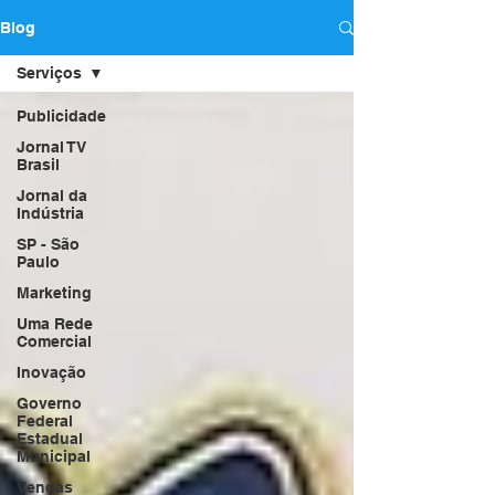
Blog
Serviços
Publicidade
Jornal TV
Brasil
Jornal da
Indústria
SP - São
Paulo
Marketing
Uma Rede
Comercial
Inovação
Governo
Federal
Estadual
Municipal
Vendas