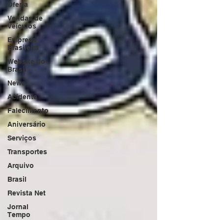
Oferta
Vendas de
Veículos
Empresa
Brasileira
Website do
Brasil
News
Acidente
Falecimento
Aniversário
Serviços
Transportes
Arquivo
Brasil
Revista Net
Jornal
Tempo