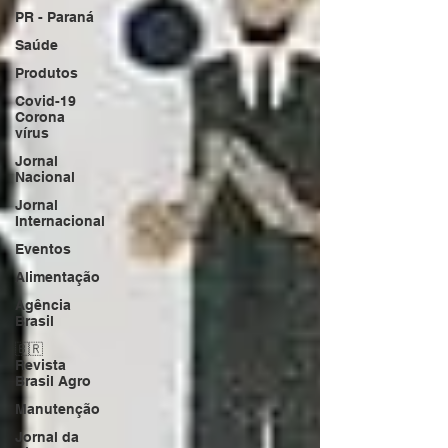
PR - Paraná
Saúde
Produtos
Covid-19
Corona
vírus
Jornal
Nacional
Jornal
Internacional
Eventos
Alimentação
Agência
Brasil
🇧🇷
Revista
Brasil Agro
Manutenção
Jornal da