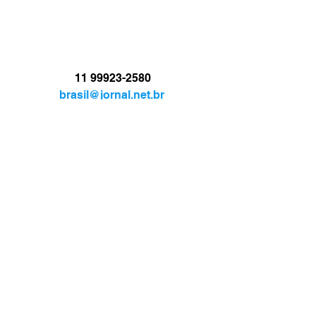
11 99923-2580
brasil@jornal.net.br
JORNAL.TV
BRASIL