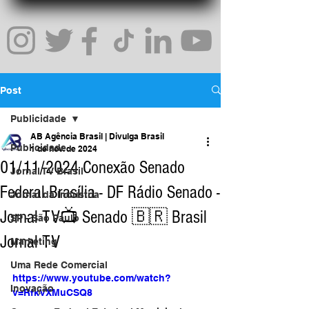
Post
Publicidade
AB Agência Brasil | Divulga Brasil
Publicidade
1 de nov. de 2024
01/11/2024 Conexão Senado
Jornal TV Brasil
Federal Brasília - DF Rádio Senado -
Jornal da Indústria
Jornal TV📺 Senado 🇧🇷 Brasil
SP - São Paulo
Jornal TV
Marketing
Uma Rede Comercial
https://www.youtube.com/watch?
Inovação
v=RfkVXMuCSQ8