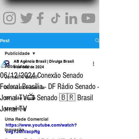
Post
Publicidade
AB Agência Brasil | Divulga Brasil
Publicidade
6 de dez. de 2024
06/12/2024 Conexão Senado
Jornal TV Brasil
Federal Brasília - DF Rádio Senado -
Jornal da Indústria
Jornal TV📺 Senado 🇧🇷 Brasil
SP - São Paulo
Jornal TV
Marketing
Uma Rede Comercial
https://www.youtube.com/watch?
Inovação
v=gYJMiVacpRg