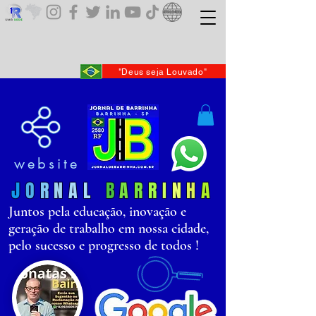
"Deus seja Louvado"
website
J
O
R
N
AL
B
AR
R
I
N
H
A
Juntos pela educação, inovação e
geração de trabalho em nossa cidade,
pelo sucesso e progresso de todos !