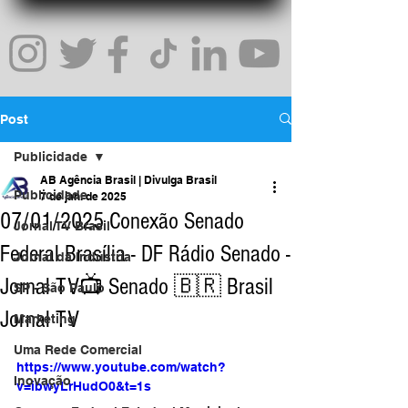
Post
Publicidade
AB Agência Brasil | Divulga Brasil
Publicidade
7 de jan. de 2025
07/01/2025 Conexão Senado
Jornal TV Brasil
Federal Brasília - DF Rádio Senado -
Jornal da Indústria
Jornal TV📺 Senado 🇧🇷 Brasil
SP - São Paulo
Jornal TV
Marketing
Uma Rede Comercial
https://www.youtube.com/watch?
Inovação
v=ibwyLrHudO0&t=1s