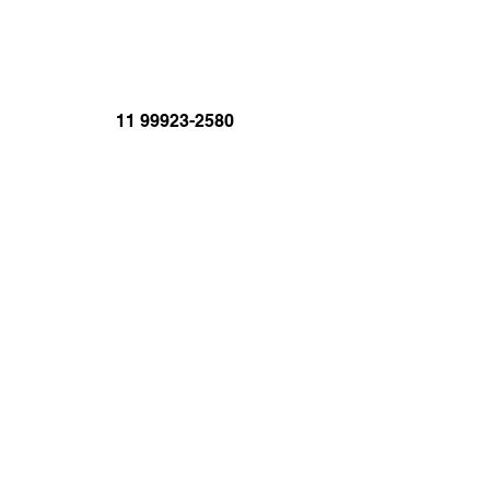
11 99923-2580
brasil@jornal.net.br
JORNAL.TV
BRASIL