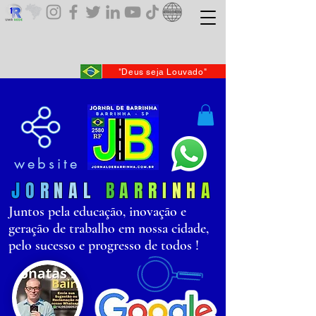
"Deus seja Louvado"
website
J
O
R
N
AL
B
AR
R
I
N
H
A
Juntos pela educação, inovação e
geração de trabalho em nossa cidade,
pelo sucesso e progresso de todos !