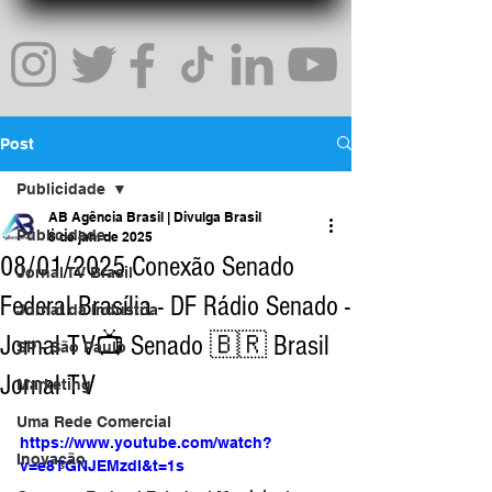
Post
Publicidade
AB Agência Brasil | Divulga Brasil
Publicidade
8 de jan. de 2025
08/01/2025 Conexão Senado
Jornal TV Brasil
Federal Brasília - DF Rádio Senado -
Jornal da Indústria
Jornal TV📺 Senado 🇧🇷 Brasil
SP - São Paulo
Jornal TV
Marketing
Uma Rede Comercial
https://www.youtube.com/watch?
Inovação
v=e8TGNJEMzdI&t=1s