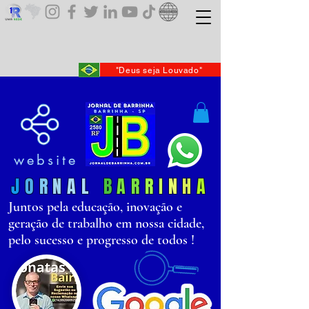
"Deus seja Louvado"
website
J
O
R
N
AL
B
AR
R
I
N
H
A
Juntos pela educação, inovação e
geração de trabalho em nossa cidade,
pelo sucesso e progresso de todos !