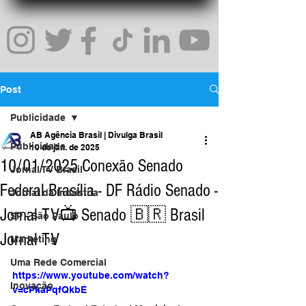
Post
Publicidade
AB Agência Brasil | Divulga Brasil
Publicidade
10 de jan. de 2025
10/01/2025 Conexão Senado
Jornal TV Brasil
Federal Brasília - DF Rádio Senado -
Jornal da Indústria
Jornal TV📺 Senado 🇧🇷 Brasil
SP - São Paulo
Jornal TV
Marketing
Uma Rede Comercial
https://www.youtube.com/watch?
Inovação
v=cPkaPqfQkbE