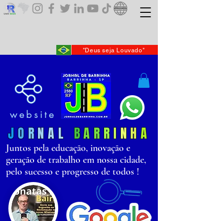
"Deus seja Louvado"
website
J
O
R
N
AL
B
AR
R
I
N
H
A
Juntos pela educação, inovação e
geração de trabalho em nossa cidade,
pelo sucesso e progresso de todos !