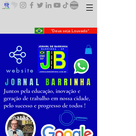
"Deus seja Louvado"
website
J
O
R
N
AL
B
AR
R
I
N
H
A
Juntos pela educação, inovação e
geração de trabalho em nossa cidade,
pelo sucesso e progresso de todos !