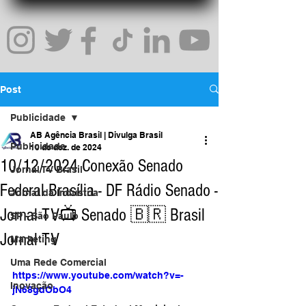
Post
Publicidade
AB Agência Brasil | Divulga Brasil
Publicidade
10 de dez. de 2024
10/12/2024 Conexão Senado
Jornal TV Brasil
Federal Brasília - DF Rádio Senado -
Jornal da Indústria
Jornal TV📺 Senado 🇧🇷 Brasil
SP - São Paulo
Jornal TV
Marketing
Uma Rede Comercial
https://www.youtube.com/watch?v=-
Inovação
jN68gdObO4