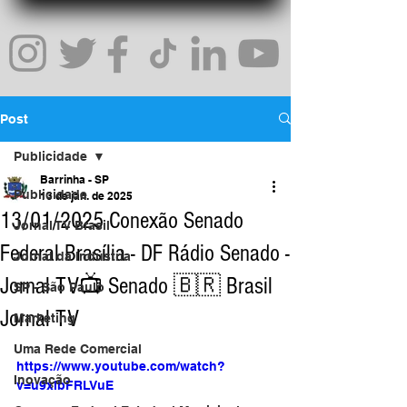
Post
Publicidade
Barrinha - SP
Publicidade
13 de jan. de 2025
13/01/2025 Conexão Senado
Jornal TV Brasil
Federal Brasília - DF Rádio Senado -
Jornal da Indústria
Jornal TV📺 Senado 🇧🇷 Brasil
SP - São Paulo
Jornal TV
Marketing
Uma Rede Comercial
https://www.youtube.com/watch?
Inovação
v=u9xlbFRLVuE