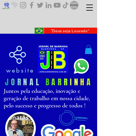
"Deus seja Louvado"
website
J
O
R
N
AL
B
AR
R
I
N
H
A
Juntos pela educação, inovação e
geração de trabalho em nossa cidade,
pelo sucesso e progresso de todos !