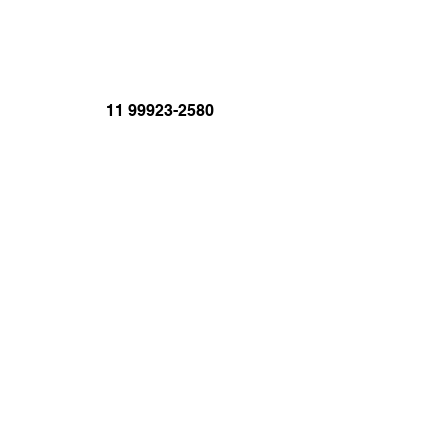
11 99923-2580
brasil@jornal.net.br
JORNAL.TV
BRASIL