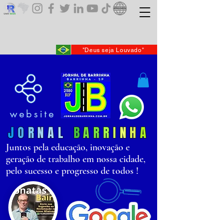
"Deus seja Louvado"
website
J
O
R
N
AL
B
AR
R
I
N
H
A
Juntos pela educação, inovação e
geração de trabalho em nossa cidade,
pelo sucesso e progresso de todos !