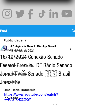
Post
Publicidade
AB Agência Brasil | Divulga Brasil
Publicidade
16 de out. de 2024
16/10/2024 Conexão Senado
Jornal TV Brasil
Federal Brasília - DF Rádio Senado -
Jornal da Indústria
Jornal TV📺 Senado 🇧🇷 Brasil
SP - São Paulo
Jornal TV
Marketing
Uma Rede Comercial
https://www.youtube.com/watch?
Inovação
v=KA1fkH22QQY