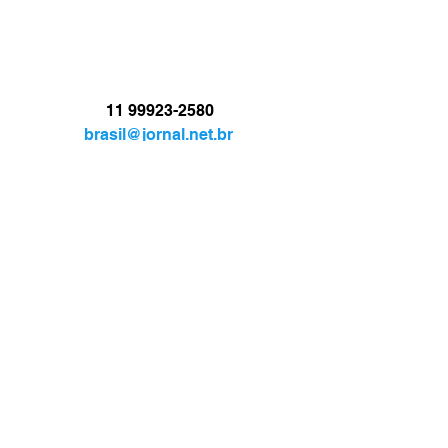
11 99923-2580
brasil@jornal.net.br
JORNAL.TV
BRASIL