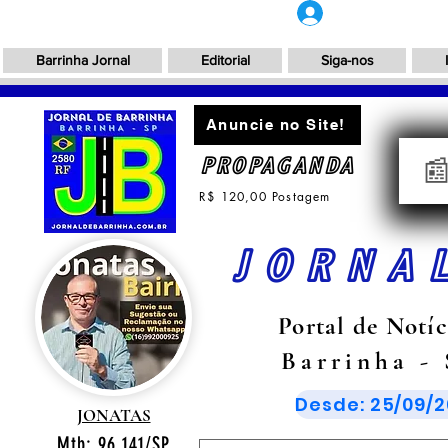
Login
Barrinha Jornal
Editorial
Siga-nos
Anuncie no Site!
PROPAGANDA

R$ 120,00 Postagem
JORNA
Portal de Notíc
Barrinha -
Desde: 25/09/2
JONATAS
Mtb: 96.141/SP