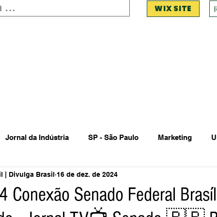
WIX SITE
Jornal da Indústria
SP - São Paulo
Marketing
U
 | Divulga Brasil
16 de dez. de 2024
 Estadual Municipal
Vendas Oferta
Vendas de Veículo
 Conexão Senado Federal Brasíli
Acidente
Falecimento
Aniversário
Serviços