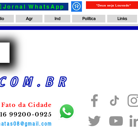
📰Jornal WhatsApp
"Deus seja Louvado"
io
Agr
Ind
Política
Links
a
COM.BR
 Fato da Cidade
16 99200-0925
onatas08@gmail.com