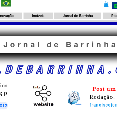
Inovação
Imóveis
Jornal de Barrinha
Rád
Jornal de Barrinh
LDEBARRINHA.
ias
Post um
 SP
Redação:
012
franciscoj