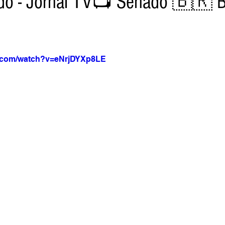
do - Jornal TV📺 Senado 🇧🇷 Br
a Net
Jornal Tempo
Data Comemorativas
Trabal
e.com/watch?v=eNrjDYXp8LE
vel
Agro
Jornal TV
DF - Brasília
Monte Alto 