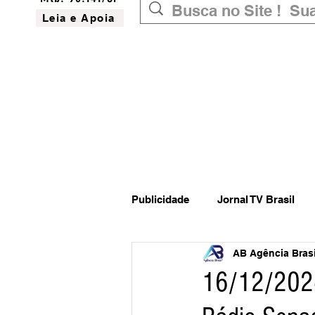
Leia e Apoia
Publicidade
Jornal TV Brasil
AB Agência Brasil
Inovação
Governo Federal
16/12/2024
Website do Brasil
News