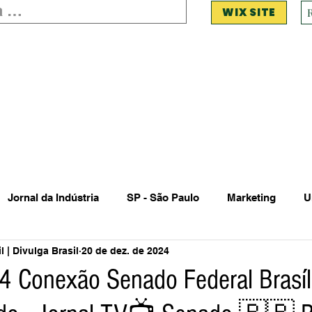
WIX SITE
Jornal da Indústria
SP - São Paulo
Marketing
U
 | Divulga Brasil
20 de dez. de 2024
 Estadual Municipal
Vendas Oferta
Vendas de Veículo
 Conexão Senado Federal Brasíli
Acidente
Falecimento
Aniversário
Serviços