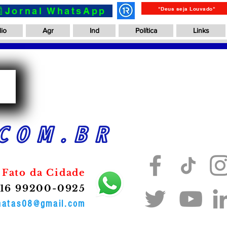
📰Jornal WhatsApp
"Deus seja Louvado"
io
Agr
Ind
Política
Links
a
COM.BR
 Fato da Cidade
16 99200-0925
onatas08@gmail.com