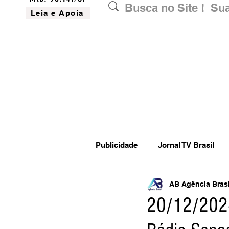
Leia e Apoia
Publicidade
Jornal TV Brasil
AB Agência Brasil
Inovação
Governo Federal
20/12/2024
Website do Brasil
News