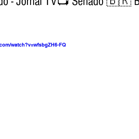
do - Jornal TV📺 Senado 🇧🇷 Br
a Net
Jornal Tempo
Data Comemorativas
Trabal
e.com/watch?v=wfsbgZH6-FQ
vel
Agro
Jornal TV
DF - Brasília
Monte Alto 