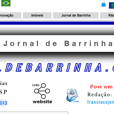
Inovação
Imóveis
Jornal de Barrinha
Rád
Jornal de Barrinh
LDEBARRINHA.
ias
Post um
 SP
Redação:
012
franciscoj