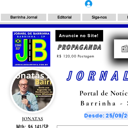
Login
Barrinha Jornal
Editorial
Siga-nos
Anuncie no Site!
PROPAGANDA

R$ 120,00 Postagem
JORNA
Portal de Notíc
Barrinha -
Desde: 25/09/2
JONATAS
Mtb: 96.141/SP