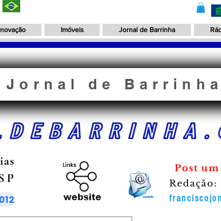
Inovação
Imóveis
Jornal de Barrinha
Rád
Jornal de Barrinh
LDEBARRINHA.
ias
Post um
 SP
Redação:
012
franciscoj