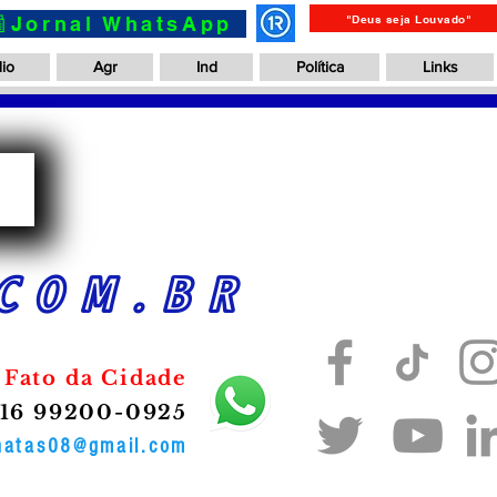
📰Jornal WhatsApp
"Deus seja Louvado"
io
Agr
Ind
Política
Links
a
COM.BR
 Fato da Cidade
16 99200-0925
onatas08@gmail.com