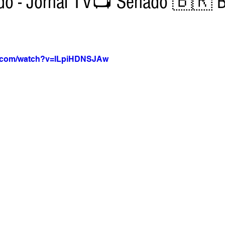
do - Jornal TV📺 Senado 🇧🇷 Br
a Net
Jornal Tempo
Data Comemorativas
Trabal
e.com/watch?v=lLpiHDNSJAw
vel
Agro
Jornal TV
DF - Brasília
Monte Alto 