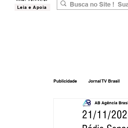
Leia e Apoia
Publicidade
Jornal TV Brasil
AB Agência Brasil
Inovação
Governo Federal
21/11/2024
Website do Brasil
News