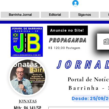
Login
Barrinha Jornal
Editorial
Siga-nos
Anuncie no Site!
PROPAGANDA

R$ 120,00 Postagem
JORNA
Portal de Notíc
Barrinha -
Desde: 25/09/2
JONATAS
Mtb: 96.141/SP