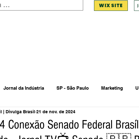
WIX SITE
Jornal da Indústria
SP - São Paulo
Marketing
U
 | Divulga Brasil
21 de nov. de 2024
 Estadual Municipal
Vendas Oferta
Vendas de Veículo
 Conexão Senado Federal Brasíli
Acidente
Falecimento
Aniversário
Serviços