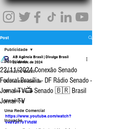
Post
Publicidade
AB Agência Brasil | Divulga Brasil
Publicidade
22 de nov. de 2024
22/11/2024 Conexão Senado
Jornal TV Brasil
Federal Brasília - DF Rádio Senado -
Jornal da Indústria
Jornal TV📺 Senado 🇧🇷 Brasil
SP - São Paulo
Jornal TV
Marketing
Uma Rede Comercial
https://www.youtube.com/watch?
Inovação
v=aV2v7oTVtdM