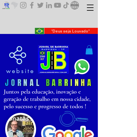
"Deus seja Louvado"
website
J
O
R
N
AL
B
AR
R
I
N
H
A
Juntos pela educação, inovação e
geração de trabalho em nossa cidade,
pelo sucesso e progresso de todos !