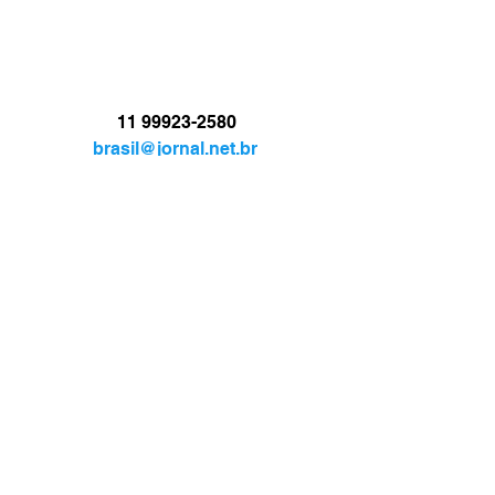
11 99923-2580
brasil@jornal.net.br
JORNAL.TV
BRASIL