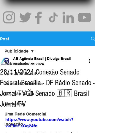
Post
Publicidade
AB Agência Brasil | Divulga Brasil
Publicidade
28 de nov. de 2024
28/11/2024 Conexão Senado
Jornal TV Brasil
Federal Brasília - DF Rádio Senado -
Jornal da Indústria
Jornal TV📺 Senado 🇧🇷 Brasil
SP - São Paulo
Jornal TV
Marketing
Uma Rede Comercial
https://www.youtube.com/watch?
Inovação
v=EimFXGg24fc