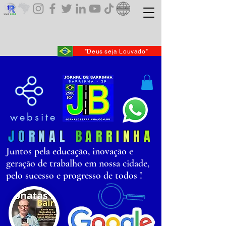
"Deus seja Louvado"
website
J
O
R
N
AL
B
AR
R
I
N
H
A
Juntos pela educação, inovação e
geração de trabalho em nossa cidade,
pelo sucesso e progresso de todos !