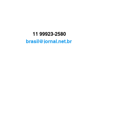
11 99923-2580
brasil@jornal.net.br
JORNAL.TV
BRASIL