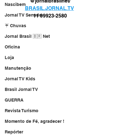
@jornalbrasilnet/
Nascibem
BRASIL.JORNAL.TV
Jornal TV Senado
11 99923-2580
☔ Chuvas
Jornal Brasil 🇧🇷 Net
Oficina
Loja
Manutenção
Jornal TV Kids
Brasil Jornal TV
GUERRA
Revista Turismo
Momento de Fé, agradecer !
Repórter