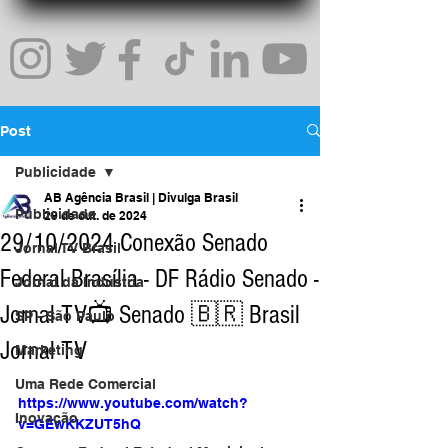
Post
Publicidade
AB Agência Brasil | Divulga Brasil
Publicidade
29 de out. de 2024
29/10/2024 Conexão Senado
Jornal TV Brasil
Federal Brasília - DF Rádio Senado -
Jornal da Indústria
Jornal TV📺 Senado 🇧🇷 Brasil
SP - São Paulo
Jornal TV
Marketing
Uma Rede Comercial
https://www.youtube.com/watch?
Inovação
v=GEwKKZUT5hQ