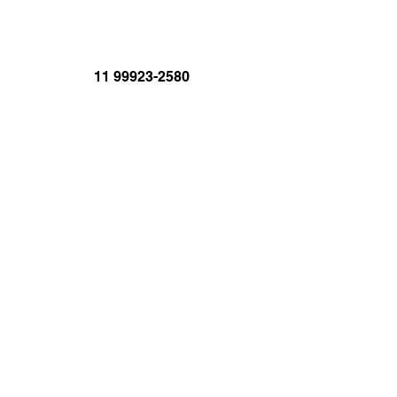
11 99923-2580
brasil@jornal.net.br
JORNAL.TV
BRASIL