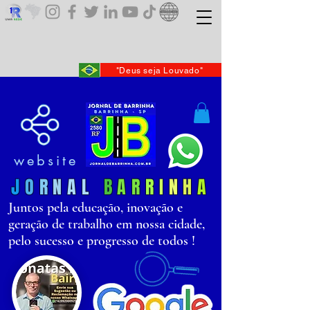
"Deus seja Louvado"
website
J
O
R
N
AL
B
AR
R
I
N
H
A
Juntos pela educação, inovação e
geração de trabalho em nossa cidade,
pelo sucesso e progresso de todos !