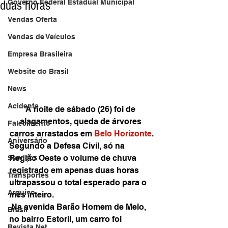
duas horas
Governo Federal Estadual Municipal
Vendas Oferta
Vendas de Veículos
Empresa Brasileira
Website do Brasil
News
Acidente
A noite de sábado (26) foi de 
alagamentos, queda de árvores 
Falecimento
carros arrastados em 
Belo Horizonte
.
Aniversário
Segundo a Defesa Civil, só na 
Região Oeste o volume de chuva 
Serviços
registrado em apenas duas horas 
Transportes
ultrapassou o total esperado para o 
Arquivo
mês inteiro.
 Na avenida Barão Homem de Melo, 
Brasil
no bairro Estoril, um carro foi 
Revista Net