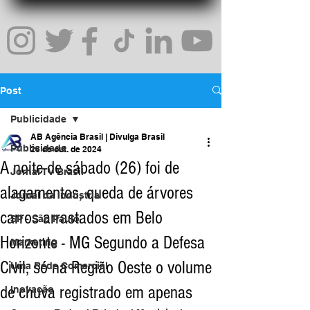
Post
Publicidade
AB Agência Brasil | Divulga Brasil
Publicidade
26 de out. de 2024
A noite de sábado (26) foi de
Jornal TV Brasil
alagamentos, queda de árvores
Jornal da Indústria
carros arrastados em Belo
SP - São Paulo
Horizonte - MG Segundo a Defesa
Marketing
Civil, só na Região Oeste o volume
Uma Rede Comercial
de chuva registrado em apenas
Inovação