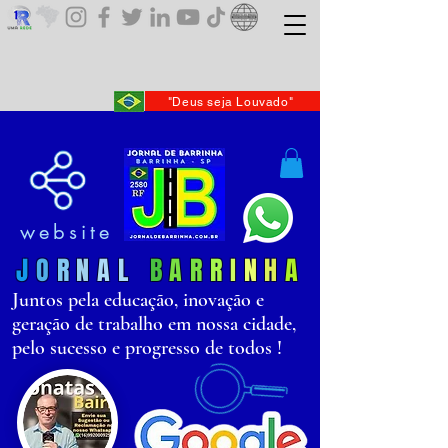
"Deus seja Louvado"
website
J
O
R
N
AL
B
AR
R
I
N
H
A
Juntos pela educação, inovação e
geração de trabalho em nossa cidade,
pelo sucesso e progresso de todos !