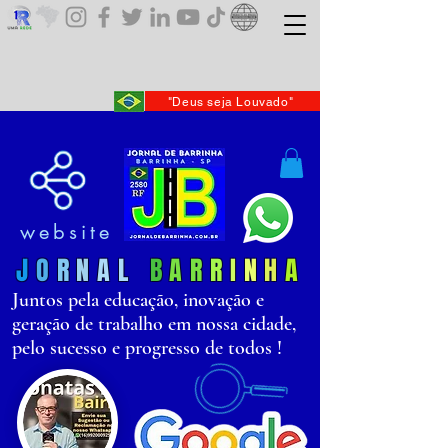
"Deus seja Louvado"
website
J
O
R
N
AL
B
AR
R
I
N
H
A
Juntos pela educação, inovação e
geração de trabalho em nossa cidade,
pelo sucesso e progresso de todos !