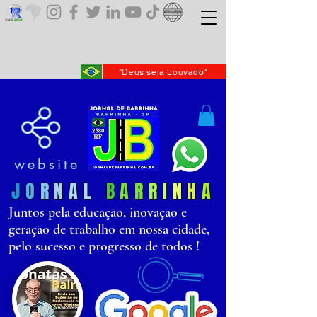
"Deus seja Louvado"
website
J
O
R
N
AL
B
AR
R
I
N
H
A
Juntos pela educação, inovação e
geração de trabalho em nossa cidade,
pelo sucesso e progresso de todos !