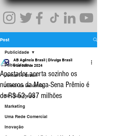
Post
Publicidade
AB Agência Brasil | Divulga Brasil
Publicidade
6 de out. de 2024
Apostador acerta sozinho os
Jornal TV Brasil
números da Mega-Sena Prêmio é
Jornal da Indústria
de R$ 52, 087 milhões
SP - São Paulo
Marketing
Uma Rede Comercial
Inovação