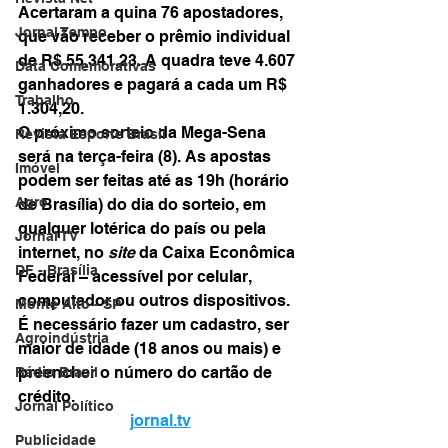
Acertaram a quina 76 apostadores, 
Jornal Tempo
que vão receber o prêmio individual 
de R$ 55.341,23. A quadra teve 4.607 
Data Comemorativas
ganhadores e pagará a cada um R$ 
Trabalho
1.304,20.
O próximo sorteio da Mega-Sena 
Revista Esporte Brasil
será na terça-feira (8). As apostas 
Imóvel
podem ser feitas até as 19h (horário 
Agro
de Brasília) do dia do sorteio, em 
qualquer lotérica do país ou pela 
Jornal TV
internet, no 
site
 da Caixa Econômica 
DF - Brasília
Federal – acessível por celular, 
computador ou outros dispositivos.
Monte Alto - SP
É necessário fazer um cadastro, ser 
Agroindústria
maior de idade (18 anos ou mais) e 
preencher o número do cartão de 
Rádio Brasil
crédito.
Jornal Político
jornal.tv
Publicidade