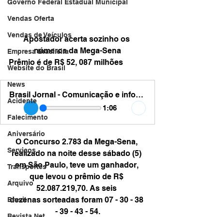
Governo Federal Estadual Municipal
Vendas Oferta
Vendas de Veículos
Apostador acerta sozinho os 
números da Mega-Sena
Empresa Brasileira
Prêmio é de R$ 52, 087 milhões
Website do Brasil
News
Brasil Jornal - Comunicação e informação - mega sena ganhador sozinho de 52 milhoes
Acidente
1:06
Falecimento
Aniversário
O Concurso 2.783 da Mega-Sena, 
Serviços
realizado na noite desse sábado (5) 
em São Paulo, teve um ganhador, 
Transportes
que levou o prêmio de R$ 
Arquivo
52.087.219,70. As seis 
dezenas sorteadas foram 07 - 30 - 38 
Brasil
- 39 - 43 - 54.
Revista Net