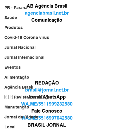
AB Agência Brasil
PR - Paraná
agenciabrasil.net.br
Saúde
Comunicação
Produtos
Covid-19 Corona vírus
Jornal Nacional
Jornal Internacional
Eventos
Alimentação
REDAÇÃO
Agência Brasil
brasil@jornal.net.br
Jornal WhatsApp
🇧🇷 Revista Brasil Agro
WA.ME/5511999232580
Manutenção
Fale Conosco
Jornal da Cidade
WA.ME/5516997042580
BRASIL JORNAL
Local