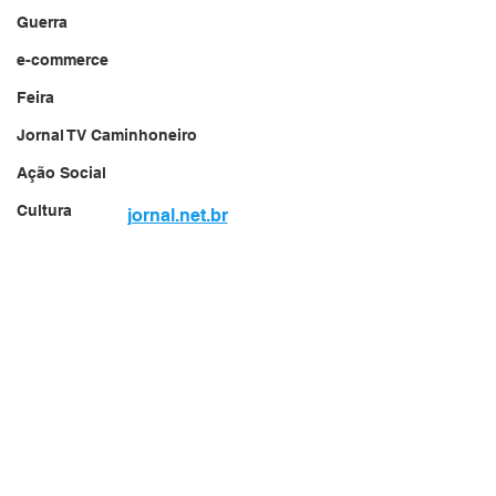
Guerra
e-commerce
Feira
Jornal TV Caminhoneiro
Ação Social
Cultura
jornal.net.br
MG - Minas Gerais
Website do Brasil
🔥 Incêndio FOGO 🔥
🇧🇷
Obras do Governo
Jornalista
Comunicação e informações
Jornal TV Nascibem