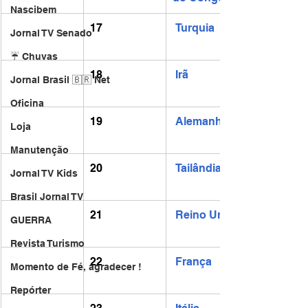
Nascibem
17
Turquia
Jornal TV Senado
☔ Chuvas
18
Irã
Jornal Brasil 🇧🇷 Net
Oficina
19
Alemanha
Loja
Manutenção
20
Tailândia
Jornal TV Kids
Brasil Jornal TV
21
Reino Unido
GUERRA
Revista Turismo
22
França
Momento de Fé, agradecer !
Repórter