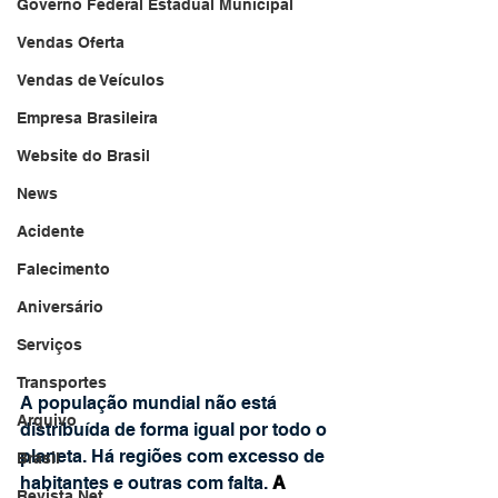
Governo Federal Estadual Municipal
Vendas Oferta
Vendas de Veículos
Empresa Brasileira
Website do Brasil
News
Acidente
Falecimento
Aniversário
Serviços
Transportes
A população mundial não está 
Arquivo
distribuída de forma igual por todo o 
planeta. Há regiões com excesso de 
Brasil
habitantes e outras com falta. 
A 
Revista Net