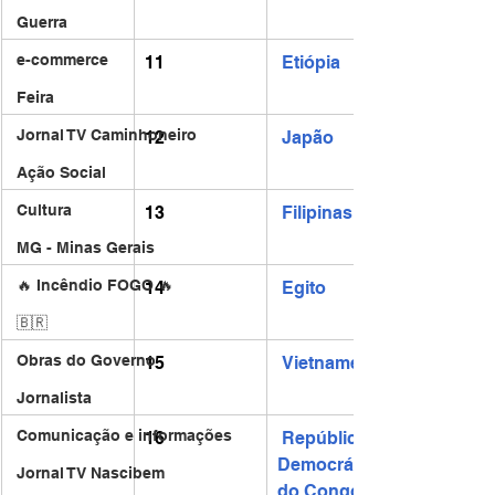
Guerra
e-commerce
11
Etiópia
Feira
Jornal TV Caminhoneiro
12
Japão
Ação Social
Cultura
13
Filipinas
MG - Minas Gerais
🔥 Incêndio FOGO 🔥
14
Egito
🇧🇷
Obras do Governo
15
Vietname
Jornalista
Comunicação e informações
16
República 
Democrática 
Jornal TV Nascibem
do Congo