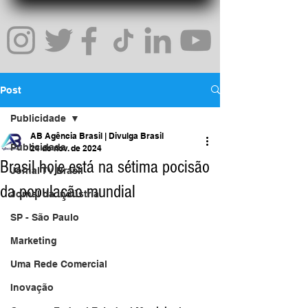
Post
Publicidade
AB Agência Brasil | Divulga Brasil
Publicidade
24 de nov. de 2024
Brasil hoje está na sétima pocisão
Jornal TV Brasil
da população mundial
Jornal da Indústria
SP - São Paulo
Marketing
Uma Rede Comercial
Inovação