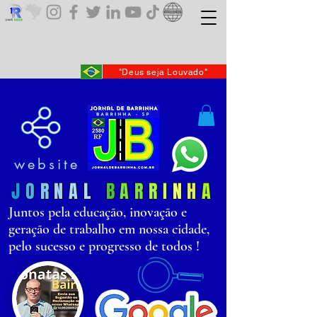
"Deus seja Louvado"
website
J
O
R
N
AL
B
AR
R
I
N
H
A
Juntos pela educação, inovação e
geração de trabalho em nossa cidade,
pelo sucesso e progresso de todos !