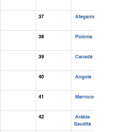
37
Afeganistão
38
Polónia
39
Canadá
40
Angola
41
Marrocos
42
Arábia 
Saudita