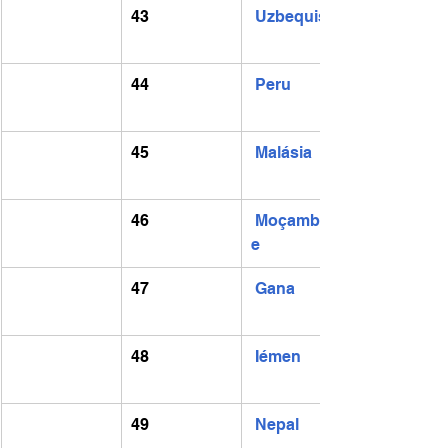
43
Uzbequistão
44
Peru
45
Malásia
46
Moçambiqu
e
47
Gana
48
Iémen
49
Nepal