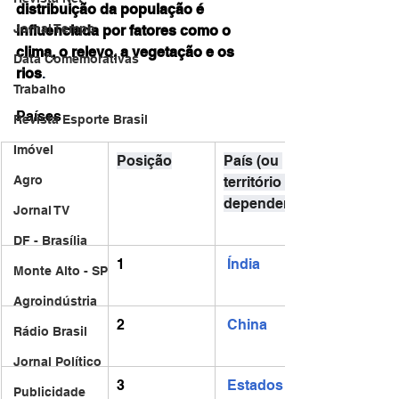
distribuição da população é 
Jornal Tempo
influenciada por fatores como o 
clima, o relevo, a vegetação e os 
Data Comemorativas
rios
. 
Trabalho
Países
Revista Esporte Brasil
Imóvel
Posição
País (ou 
Agro
território 
dependente)
Jornal TV
DF - Brasília
1
Índia
Monte Alto - SP
Agroindústria
2
China
Rádio Brasil
Jornal Político
3
Estados 
Publicidade