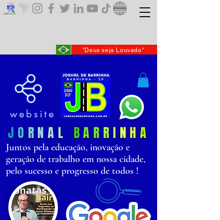
"Deus seja Louvado"
website
J
O
R
N
AL
B
AR
R
I
N
H
A
Juntos pela educação, inovação e
geração de trabalho em nossa cidade,
pelo sucesso e progresso de todos !