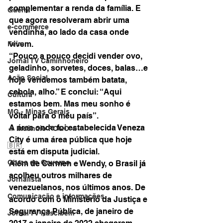
complementar a renda da família. E 
Guerra
que agora resolveram abrir uma 
e-commerce
vendinha, ao lado da casa onde 
vivem.
Feira
“Pouco a pouco decidi vender ovo, 
Jornal TV Caminhoneiro
geladinho, sorvetes, doces, balas…e 
Ação Social
hoje vendemos também batata, 
cebola, alho.” E conclui: “Aqui 
Cultura
estamos bem. Mas meu sonho é 
MG - Minas Gerais
voltar para o meu país”.
A área onde foi estabelecida Veneza 
🔥 Incêndio FOGO 🔥
City é uma área pública que hoje 
🇧🇷
está em disputa judicial.
Obras do Governo
Além de Carmen e Wendy, o Brasil já 
acolheu outros milhares de 
Jornalista
venezuelanos, nos últimos anos. De 
Comunicação e informações
acordo com o Ministério da Justiça e 
Segurança Pública, de janeiro de 
Jornal TV Nascibem