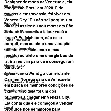
Designer de moda na Venezuela, ela 
PR - Paraná
chegou ao Brasil em 2020. E de 
travessia em travessia, foi viver em 
Saúde
Veneza City. “Eu não sei porque, um 
Produtos
dia falei assim: eu vou morar em São 
Mateus. Meu marido falou: você é 
Covid-19 Corona vírus
louca? Eu falei: bom, não sei o 
Jornal Nacional
porquê, mas eu sinto uma vibração 
Jornal Internacional
boa de lá. Eu falei para o meu 
marido: eu sinto uma energia boa de 
Eventos
lá. E aí eu vim para cá e consegui um 
Alimentação
barraco”.
Assim como Wendy, a comerciante 
Agência Brasil
Carmen Noriega saiu da Venezuela 
🇧🇷 Revista Brasil Agro
em busca de melhores condições de 
Manutenção
vida. O filho dela foi um dos 
primeiros a chegar em Veneza City. 
Jornal da Cidade
Ela conta que ele começou a vender 
Local
produtos nos semáforos para 