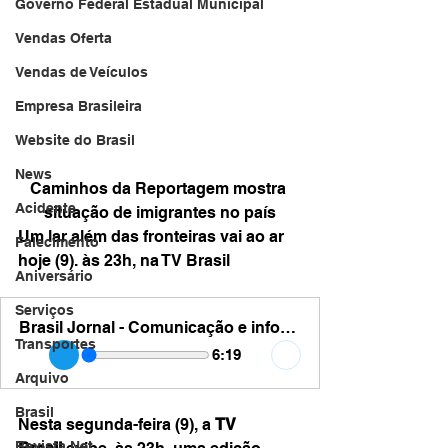
Governo Federal Estadual Municipal
Vendas Oferta
Vendas de Veículos
Empresa Brasileira
Website do Brasil
News
Caminhos da Reportagem mostra 
Acidente
situação de imigrantes no país
Um lar além das fronteiras vai ao ar 
Falecimento
hoje (9). às 23h, na TV Brasil
Aniversário
Serviços
Brasil Jornal - Comunicação e informação - br imigrantes
Transportes
6:19
Arquivo
Brasil
Nesta segunda-feira (9), a 
TV 
Revista Net