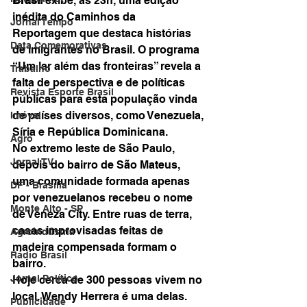
Brasil
 exibe, às 23h, uma edição 
inédita do Caminhos da 
Jornal Tempo
Reportagem que destaca histórias 
Data Comemorativas
de imigrantes no Brasil. O programa 
“Um lar além das fronteiras” revela a 
Trabalho
falta de perspectiva e de políticas 
Revista Esporte Brasil
públicas para esta população vinda 
de países diversos, como Venezuela, 
Imóvel
Síria e República Dominicana.
Agro
No extremo leste de São Paulo, 
Jornal TV
depois do bairro de São Mateus, 
uma comunidade formada apenas 
DF - Brasília
por venezuelanos recebeu o nome 
Monte Alto - SP
de Veneza City. Entre ruas de terra, 
casas improvisadas feitas de 
Agroindústria
madeira compensada formam o 
Rádio Brasil
bairro.
Jornal Político
Hoje cerca de 300 pessoas vivem no 
local. Wendy Herrera é uma delas. 
Publicidade