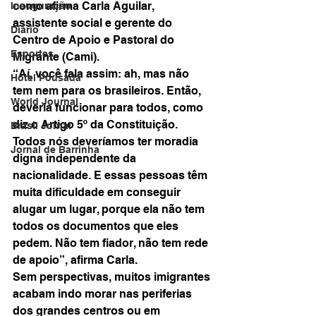
como afirma Carla Aguilar, 
Inauguração
assistente social e gerente do 
Diário
Centro de Apoio e Pastoral do 
Esportes
Migrante (Cami).
“Aí, você fala assim: ah, mas não 
Hotel Pousada
tem nem para os brasileiros. Então, 
World Journal
deveria funcionar para todos, como 
diz o Artigo 5º da Constituição. 
Brasil Jornal
Todos nós deveríamos ter moradia 
Jornal de Barrinha
digna independente da 
nacionalidade. E essas pessoas têm 
muita dificuldade em conseguir 
alugar um lugar, porque ela não tem 
todos os documentos que eles 
pedem. Não tem fiador, não tem rede 
de apoio”, afirma Carla.
Sem perspectivas, muitos imigrantes 
acabam indo morar nas periferias 
dos grandes centros ou em 