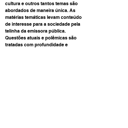
cultura e outros tantos temas são 
abordados de maneira única. As 
matérias temáticas levam conteúdo 
de interesse para a sociedade pela 
telinha da emissora pública.
Questões atuais e polêmicas são 
tratadas com profundidade e 
seriedade pela equipe de 
profissionais do canal. O trabalho 
minucioso e bem executado é 
reconhecido com diversas 
premiações importantes no meio 
jornalístico.
Exibido às segundas, às 23h, o 
Caminhos da Reportagem tem 
horário alternativo na madrugada 
para terça, às 4h30. A produção 
disponibiliza as edições especiais 
no 
site