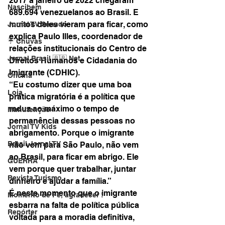
2017 a janeiro de 2022 chegaram 
Nascibem
689.694 venezuelanos ao Brasil. E 
muitos deles vieram para ficar, como 
Jornal TV Senado
explica Paulo Illes, coordenador de 
☔ Chuvas
relações institucionais do Centro de 
Jornal Brasil 🇧🇷 Net
Direitos Humanos e Cidadania do 
Imigrante (CDHIC).
Oficina
“Eu costumo dizer que uma boa 
Loja
prática migratória é a política que 
reduz ao máximo o tempo de 
Manutenção
permanência dessas pessoas no 
Jornal TV Kids
abrigamento. Porque o imigrante 
Brasil Jornal TV
não vem para São Paulo, não vem 
ao Brasil, para ficar em abrigo. Ele 
GUERRA
vem porque quer trabalhar, juntar 
Revista Turismo
dinheiro e ajudar a família.”
É neste momento que o imigrante 
Momento de Fé, agradecer !
esbarra na falta de política pública 
Repórter
voltada para a moradia definitiva, 