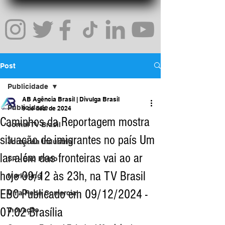
Post
Publicidade
AB Agência Brasil | Divulga Brasil
Publicidade
9 de dez. de 2024
Caminhos da Reportagem mostra
Jornal TV Brasil
situação de imigrantes no país Um
Jornal da Indústria
lar além das fronteiras vai ao ar
SP - São Paulo
hoje 09/12 às 23h, na TV Brasil
Marketing
EBC Publicado em 09/12/2024 -
Uma Rede Comercial
07:02 Brasília
Inovação