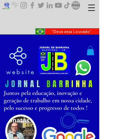
"Deus seja Louvado"
website
J
O
R
N
AL
B
AR
R
I
N
H
A
Juntos pela educação, inovação e
geração de trabalho em nossa cidade,
pelo sucesso e progresso de todos !