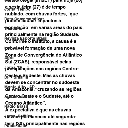
Meteorologia (INMET) para hoje (26) 
e sexta-feira (27) é de tempo 
Jornal Tempo
nublado, com chuvas fortes, “que 
Data Comemorativas
podem causar impactos à 
população” em várias áreas do país, 
Trabalho
principalmente na região Sudeste.
Revista Esporte Brasil
Conforme o instituto, a causa é a 
provável formação de uma nova 
Imóvel
Zona de Convergência do Atlântico 
Agro
Sul (ZCAS), responsável pelas 
Jornal TV
precipitações nas regiões Centro-
Oeste e Sudeste. Mas as chuvas 
DF - Brasília
devem se concentrar no sudoeste 
Monte Alto - SP
da Amazônia, “cruzando as regiões 
Centro-Oeste e o Sudeste, até o 
Agroindústria
Oceano Atlântico”.
Rádio Brasil
A expectativa é que as chuvas 
Jornal Político
devem permanecer até segunda-
feira (30), principalmente nas regiões 
Publicidade