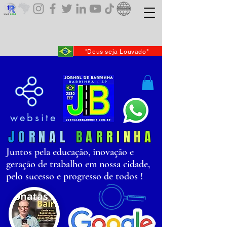
"Deus seja Louvado"
website
J
O
R
N
AL
B
AR
R
I
N
H
A
Juntos pela educação, inovação e
geração de trabalho em nossa cidade,
pelo sucesso e progresso de todos !