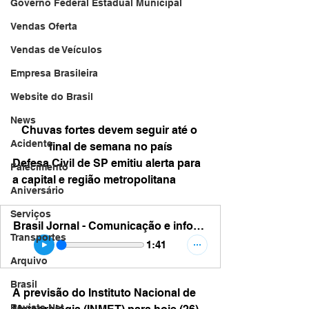
Governo Federal Estadual Municipal
Vendas Oferta
Vendas de Veículos
Empresa Brasileira
Website do Brasil
News
Chuvas fortes devem seguir até o 
Acidente
final de semana no país
Defesa Civil de SP emitiu alerta para 
Falecimento
a capital e região metropolitana
Aniversário
Serviços
Brasil Jornal - Comunicação e informação - chuvas sp 25 a 30 dez
Transportes
1:41
Arquivo
Brasil
A previsão do Instituto Nacional de 
Revista Net