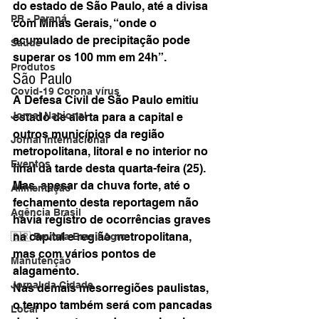
do estado de São Paulo, até a divisa 
PR - Paraná
com Minas Gerais, “onde o 
acumulado de precipitação pode 
Saúde
superar os 100 mm em 24h”.
Produtos
São Paulo
Covid-19 Corona vírus
A Defesa Civil de São Paulo emitiu 
Jornal Nacional
estado de alerta para a capital e 
outros municípios da região 
Jornal Internacional
metropolitana, litoral e no interior no 
Eventos
final da tarde desta quarta-feira (25). 
Mas, apesar da chuva forte, até o 
Alimentação
fechamento desta reportagem não 
Agência Brasil
havia registro de ocorrências graves 
na capital e região metropolitana, 
🇧🇷 Revista Brasil Agro
mas com vários pontos de 
Manutenção
alagamento.
Jornal da Cidade
Nas demais mesorregiões paulistas, 
o tempo também será com pancadas 
Local