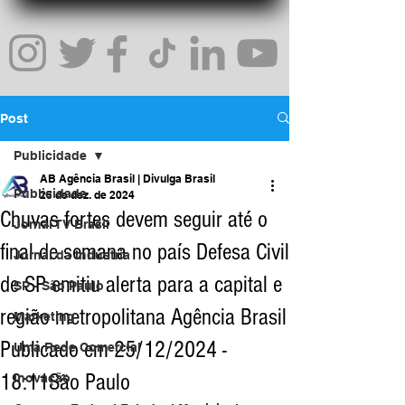
Post
Publicidade
AB Agência Brasil | Divulga Brasil
Publicidade
25 de dez. de 2024
Chuvas fortes devem seguir até o
Jornal TV Brasil
final de semana no país Defesa Civil
Jornal da Indústria
de SP emitiu alerta para a capital e
SP - São Paulo
região metropolitana Agência Brasil
Marketing
Publicado em 25/12/2024 -
Uma Rede Comercial
18:11São Paulo
Inovação