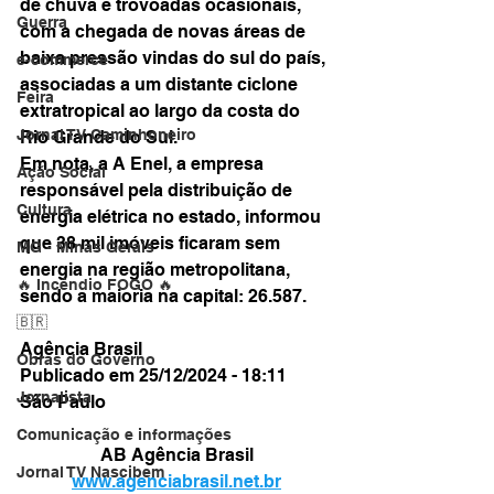
de chuva e trovoadas ocasionais, 
Guerra
com a chegada de novas áreas de 
baixa pressão vindas do sul do país, 
e-commerce
associadas a um distante ciclone 
Feira
extratropical ao largo da costa do 
Jornal TV Caminhoneiro
Rio Grande do Sul.
Em nota, a A Enel, a empresa 
Ação Social
responsável pela distribuição de 
Cultura
energia elétrica no estado, informou 
que 38 mil imóveis ficaram sem 
MG - Minas Gerais
energia na região metropolitana, 
🔥 Incêndio FOGO 🔥
sendo a maioria na capital: 26.587.
🇧🇷
Agência Brasil
Obras do Governo
Publicado em 25/12/2024 - 18:11
Jornalista
São Paulo
Comunicação e informações
AB Agência Brasil
Jornal TV Nascibem
www.agenciabrasil.net.br