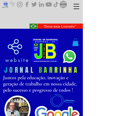
"Deus seja Louvado"
website
J
O
R
N
AL
B
AR
R
I
N
H
A
Juntos pela educação, inovação e
geração de trabalho em nossa cidade,
pelo sucesso e progresso de todos !