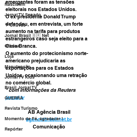
emergentes foram as tensões 
Nascibem
eleitorais nos Estados Unidos. 
Jornal TV Senado
O ex-presidente Donald Trump 
defendeu, em entrevista, um forte 
☔ Chuvas
aumento na tarifa para produtos 
Jornal Brasil 🇧🇷 Net
estrangeiros caso seja eleito para a 
Casa Branca. 
Oficina
O aumento do protecionismo norte-
Loja
americano prejudicaria as 
Manutenção
exportações para os Estados 
Unidos, ocasionando uma retração 
Jornal TV Kids
no comércio global.
Brasil Jornal TV
* com informações da Reuters
jornal.tv
GUERRA
Revista Turismo
AB Agência Brasil
Momento de Fé, agradecer !
agenciabrasil.net.br
Comunicação
Repórter