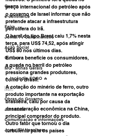
Guerra
preço internacional do petróleo após 
o governo de Israel informar que não 
e-commerce
pretende atacar a infraestrutura 
Feira
petrolífera do Irã. 
O barril do tipo Brent caiu 1,7% nesta 
Jornal TV Caminhoneiro
terça, para US$ 74,52, após atingir 
Ação Social
US$ 80 nos últimos dias.
Embora beneficie os consumidores, 
Cultura
a queda no barril do petróleo 
MG - Minas Gerais
pressiona grandes produtores, 
🔥 Incêndio FOGO 🔥
como o Brasil. 
A cotação do minério de ferro, outro 
🇧🇷
produto importante na exportação 
Obras do Governo
brasileira, caiu por causa da 
desaceleração econômica na China, 
Jornalista
principal comprador do produto.
Comunicação e informações
Outro fator que tornou o dia 
Jornal TV Nascibem
turbulento para os países 