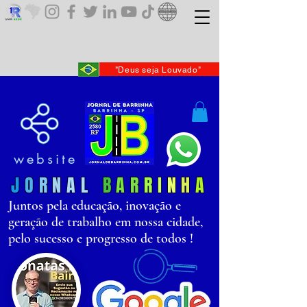
"Deus seja Louvado"
website
J
O
R
N
AL
B
AR
R
I
N
H
A
Juntos pela educação, inovação e
geração de trabalho em nossa cidade,
pelo sucesso e progresso de todos !