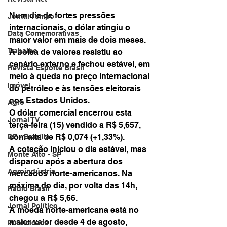
Num dia de fortes pressões 
Jornal Tempo
internacionais, o dólar atingiu o 
Data Comemorativas
maior valor em mais de dois meses. 
Trabalho
A bolsa de valores resistiu ao 
cenário externo e fechou estável, em 
Revista Esporte Brasil
meio à queda no preço internacional 
Imóvel
do petróleo e às tensões eleitorais 
nos Estados Unidos.
Agro
O dólar comercial encerrou esta 
Jornal TV
terça-feira (15) vendido a R$ 5,657, 
com alta de R$ 0,074 (+1,33%). 
DF - Brasília
A cotação iniciou o dia estável, mas 
Monte Alto - SP
disparou após a abertura dos 
Agroindústria
mercados norte-americanos. Na 
máxima do dia, por volta das 14h, 
Rádio Brasil
chegou a R$ 5,66.
Jornal Político
A moeda norte-americana está no 
maior valor desde 4 de agosto, 
Publicidade