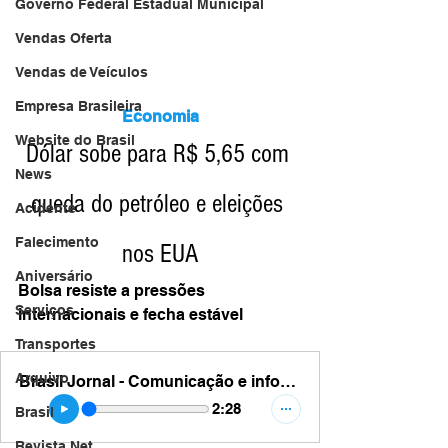
Governo Federal Estadual Municipal
Vendas Oferta
Vendas de Veículos
Empresa Brasileira
Economia
Website do Brasil
Dólar sobe para R$ 5,65 com 
News
queda do petróleo e eleições 
Acidente
Falecimento
nos EUA
Aniversário
Bolsa resiste a pressões 
Serviços
internacionais e fecha estável
Transportes
Arquivo
Brasil Jornal - Comunicação e informação - dolar usa valor hj
2:28
Brasil
Revista Net