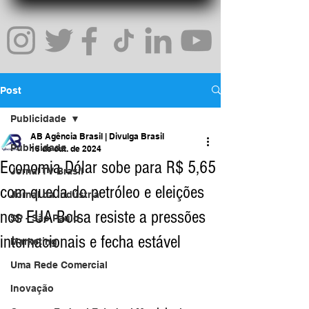
Post
Publicidade
AB Agência Brasil | Divulga Brasil
Publicidade
15 de out. de 2024
Economia Dólar sobe para R$ 5,65
Jornal TV Brasil
com queda do petróleo e eleições
Jornal da Indústria
nos EUA Bolsa resiste a pressões
SP - São Paulo
internacionais e fecha estável
Marketing
Uma Rede Comercial
Inovação