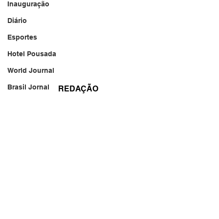
Inauguração
Diário
Esportes
Hotel Pousada
World Journal
Brasil Jornal
REDAÇÃO
brasil@jornal.net.br
Jornal de Barrinha
Jornal WhatsApp
WA.ME/5511999232580
Fale Conosco
WA.ME/5516997042580
BRASIL JORNAL