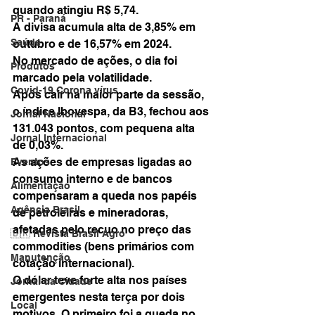
quando atingiu R$ 5,74. 
PR - Paraná
A divisa acumula alta de 3,85% em 
Saúde
outubro e de 16,57% em 2024.
No mercado de ações, o dia foi 
Produtos
marcado pela volatilidade. 
Covid-19 Corona vírus
Após cair na maior parte da sessão, 
o índice Ibovespa, da B3, fechou aos 
Jornal Nacional
131.043 pontos, com pequena alta 
Jornal Internacional
de 0,03%. 
As ações de empresas ligadas ao 
Eventos
consumo interno e de bancos 
Alimentação
compensaram a queda nos papéis 
Agência Brasil
de petroleiras e mineradoras, 
afetadas pelo recuo no preço das 
🇧🇷 Revista Brasil Agro
commodities (bens primários com 
Manutenção
cotação internacional).
O dólar teve forte alta nos países 
Jornal da Cidade
emergentes nesta terça por dois 
Local
motivos. O primeiro foi a queda no 