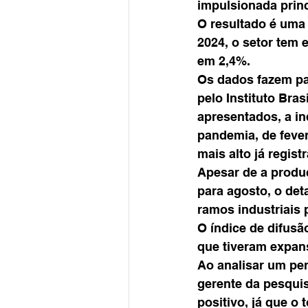
impulsionada princ
O resultado é uma 
2024, o setor tem 
em 2,4%.
Os dados fazem par
pelo Instituto Bras
apresentados, a in
pandemia, de fever
mais alto já regis
Apesar de a produç
para agosto, o de
ramos industriais
O índice de difusã
que tiveram expans
Ao analisar um per
gerente da pesquis
positivo, já que o 