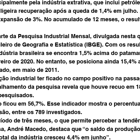
ipalmente pela indústria extrativa, que inclui petról
ligeira recuperação após a queda de 1,4% em julho.
expansão de 3%. No acumulado de 12 meses, o result
te da Pesquisa Industrial Mensal, divulgada nesta qu
ileiro de Geografia e Estatística (IBGE). Com os resu
dústria brasileira se encontra 1,5% acima do patamar
eiro de 2020. No entanto, se posiciona ainda 15,4% a
trado, em maio de 2011.
ão industrial ter ficado no campo positivo na passa
talhamento da pesquisa revela que houve recuo em 1
 pesquisados.
o ficou em 56,7%. Esse indicador mostra o percentua
ão, entre os 789 investigados.
íodo de três meses, o que permite perceber a tendênc
a, André Macedo, destaca que “o saldo da produção 
total da indústria cresceu 4,4% em junho”.