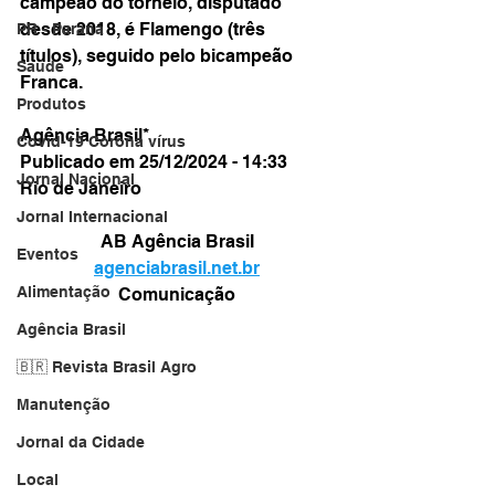
campeão do torneio, disputado 
desde 2018, é Flamengo (três 
PR - Paraná
títulos), seguido pelo bicampeão 
Saúde
Franca.
Produtos
Agência Brasil*
Covid-19 Corona vírus
Publicado em 25/12/2024 - 14:33
Jornal Nacional
Rio de Janeiro
Jornal Internacional
AB Agência Brasil
Eventos
agenciabrasil.net.br
Alimentação
Comunicação
Agência Brasil
🇧🇷 Revista Brasil Agro
Manutenção
Jornal da Cidade
Local