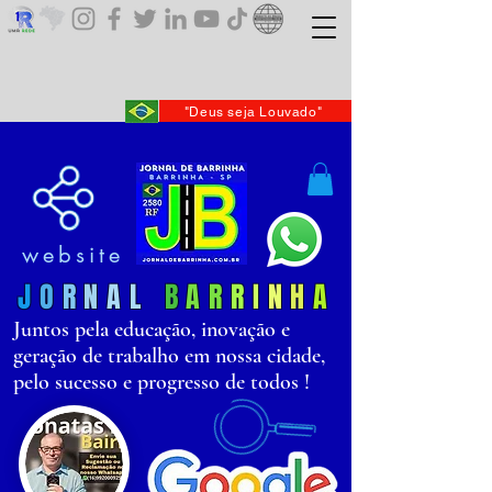
"Deus seja Louvado"
website
J
O
R
N
AL
B
AR
R
I
N
H
A
Juntos pela educação, inovação e
geração de trabalho em nossa cidade,
pelo sucesso e progresso de todos !