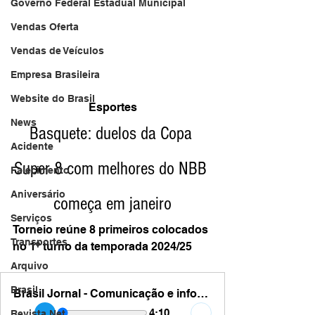
Governo Federal Estadual Municipal
Vendas Oferta
Vendas de Veículos
Empresa Brasileira
Website do Brasil
Esportes
News
Basquete: duelos da Copa 
Acidente
Super 8 com melhores do NBB 
Falecimento
Aniversário
começa em janeiro
Serviços
Torneio reúne 8 primeiros colocados 
Transportes
no 1º turno da temporada 2024/25
Arquivo
Brasil
Brasil Jornal - Comunicação e informação - basquete 2025
4:10
Revista Net