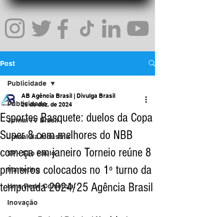
Post
Publicidade
AB Agência Brasil | Divulga Brasil
Publicidade
25 de dez. de 2024
Esportes Basquete: duelos da Copa
Jornal TV Brasil
Super 8 com melhores do NBB
Jornal da Indústria
começa em janeiro Torneio reúne 8
SP - São Paulo
primeiros colocados no 1º turno da
Marketing
temporada 2024/25 Agência Brasil
Uma Rede Comercial
Inovação