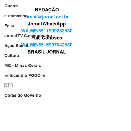
Guerra
REDAÇÃO
e-commerce
brasil@jornal.net.br
Jornal WhatsApp
Feira
WA.ME/5511999232580
Jornal TV Caminhoneiro
Fale Conosco
WA.ME/5516997042580
Ação Social
BRASIL JORNAL
Cultura
MG - Minas Gerais
🔥 Incêndio FOGO 🔥
🇧🇷
Obras do Governo
Jornalista
jornal.net.br
Comunicação e informações
Jornal TV Nascibem
Website do Brasil