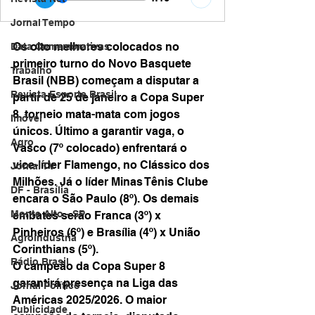
Jornal Tempo
Os oito melhores colocados no 
Data Comemorativas
primeiro turno do Novo Basquete 
Trabalho
Brasil (NBB) começam a disputar a 
Revista Esporte Brasil
partir de 25 de janeiro a Copa Super 
8, torneio mata-mata com jogos 
Imóvel
únicos. Último a garantir vaga, o 
Agro
Vasco (7º colocado) enfrentará o 
vice-líder Flamengo, no Clássico dos 
Jornal TV
Milhões. Já o líder Minas Tênis Clube 
DF - Brasília
encara o São Paulo (8º). Os demais 
Monte Alto - SP
embates serão Franca (3º) x 
Pinheiros (6º) e Brasília (4º) x União 
Agroindústria
Corinthians (5º).
Rádio Brasil
O campeão da Copa Super 8 
garantirá presença na Liga das 
Jornal Político
Américas 2025/2026. O maior 
Publicidade