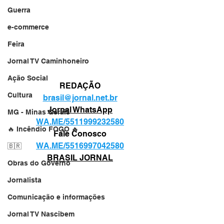
Guerra
e-commerce
Feira
Jornal TV Caminhoneiro
Ação Social
REDAÇÃO
Cultura
brasil@jornal.net.br
Jornal WhatsApp
MG - Minas Gerais
WA.ME/5511999232580
🔥 Incêndio FOGO 🔥
Fale Conosco
WA.ME/5516997042580
🇧🇷
BRASIL JORNAL
Obras do Governo
Jornalista
Comunicação e informações
Jornal TV Nascibem