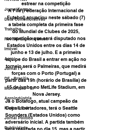
estrear na competição 
Jornal Tempo
A Fifa (Federação Internacional de 
Futebol) anunciou neste sábado (7) 
Data Comemorativas
a tabela completa da primeira fase 
Trabalho
do Mundial de Clubes de 2025, 
competição que será disputado nos 
Revista Esporte Brasil
Estados Unidos entre os dias 14 de 
Imóvel
junho e 13 de julho. E a primeira 
Agro
equipe do Brasil a entrar em ação no 
torneio será o Palmeiras, que medirá 
Jornal TV
forças com o Porto (Portugal) a 
DF - Brasília
partir das 19h (horário de Brasília) de 
15 de junho no MetLife Stadium, em 
Monte Alto - SP
Nova Jersey.
Agroindústria
Já o Botafogo, atual campeão da 
Copa Libertadores, terá o Seattle 
Rádio Brasil
Sounders (Estados Unidos) como 
Jornal Político
adversário inicial. A partida também 
Publicidade
será realizada no dia 15, mas a partir 