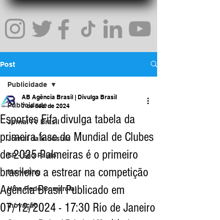
Post
Publicidade
AB Agência Brasil | Divulga Brasil
Publicidade
7 de dez. de 2024
Esportes Fifa divulga tabela da
Jornal TV Brasil
primeira fase do Mundial de Clubes
Jornal da Indústria
de 2025 Palmeiras é o primeiro
SP - São Paulo
brasileiro a estrear na competição
Marketing
Agência Brasil Publicado em
Uma Rede Comercial
07/12/2024 - 17:30 Rio de Janeiro
Inovação