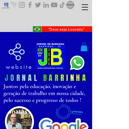
"Deus seja Louvado"
website
J
O
R
N
AL
B
AR
R
I
N
H
A
Juntos pela educação, inovação e
geração de trabalho em nossa cidade,
pelo sucesso e progresso de todos !