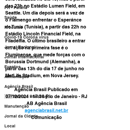
das 23h no Estádio Lumen Field, em 
PR - Paraná
Seattle. Um dia depois será a vez de 
Saúde
o Flamengo enfrentar o Esperánce 
de Tunis (Tunísia), a partir das 22h no 
Produtos
Estádio Lincoln Financial Field, na 
Covid-19 Corona vírus
Filadélfia. O último brasileiro a entrar 
Jornal Nacional
em ação na primeira fase é o 
Fluminense, que mede forças com o 
Jornal Internacional
Borussia Dortmund (Alemanha), a 
Eventos
partir das 13h do dia 17 de junho no 
MetLife Stadium, em Nova Jersey.
Alimentação
Agência Brasil
Agência Brasil Publicado em 
07/12/2024 - 17:30 Rio de Janeiro - RJ
🇧🇷 Revista Brasil Agro
AB Agência Brasil
Manutenção
agenciabrasil.net.br
Jornal da Cidade
Comunicação
Local