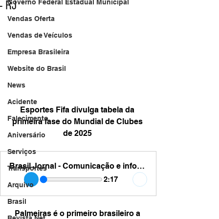
- RJ
Governo Federal Estadual Municipal
Vendas Oferta
Vendas de Veículos
Empresa Brasileira
Website do Brasil
News
Acidente
Esportes Fifa divulga tabela da 
Falecimento
primeira fase do Mundial de Clubes 
de 2025 
Aniversário
Serviços
Brasil Jornal - Comunicação e informação - br 2025 esportes futebol
Transportes
2:17
Arquivo
Brasil
Palmeiras é o primeiro brasileiro a 
Revista Net