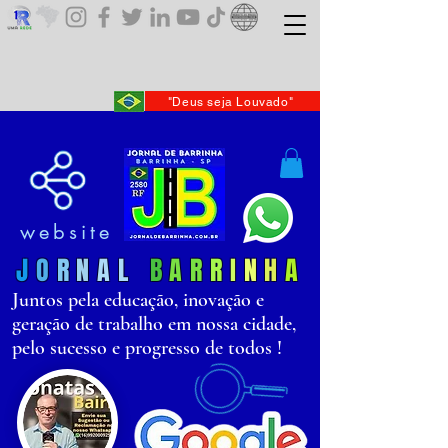
"Deus seja Louvado"
website
J
O
R
N
AL
B
AR
R
I
N
H
A
Juntos pela educação, inovação e
geração de trabalho em nossa cidade,
pelo sucesso e progresso de todos !