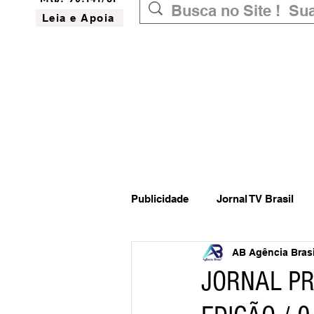
Leia e Apoia
Publicidade
Jornal TV Brasil
AB Agência Brasil
Inovação
Governo Federal
JORNAL PR
Website do Brasil
News