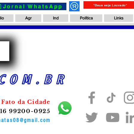
📰Jornal WhatsApp
"Deus seja Louvado"
io
Agr
Ind
Política
Links
a
COM.BR
 Fato da Cidade
16 99200-0925
onatas08@gmail.com