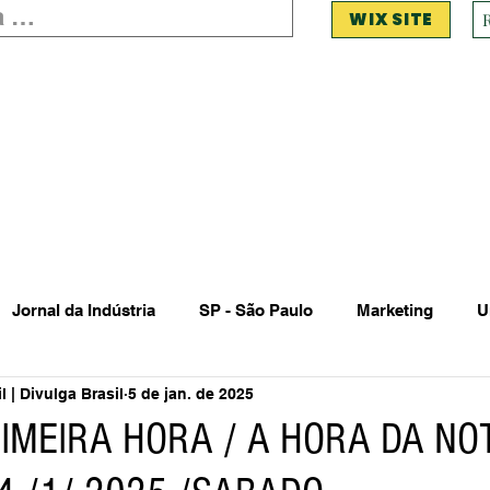
WIX SITE
Jornal da Indústria
SP - São Paulo
Marketing
U
 | Divulga Brasil
5 de jan. de 2025
 Estadual Municipal
Vendas Oferta
Vendas de Veículo
IMEIRA HORA / A HORA DA NOT
Acidente
Falecimento
Aniversário
Serviços