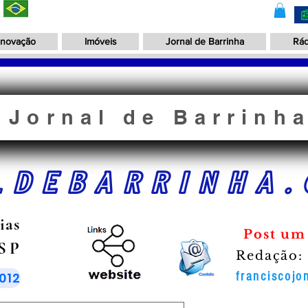
Inovação
Imóveis
Jornal de Barrinha
Rád
Jornal de Barrinh
LDEBARRINHA.
ias
Post um
 SP
Redação:
012
franciscoj