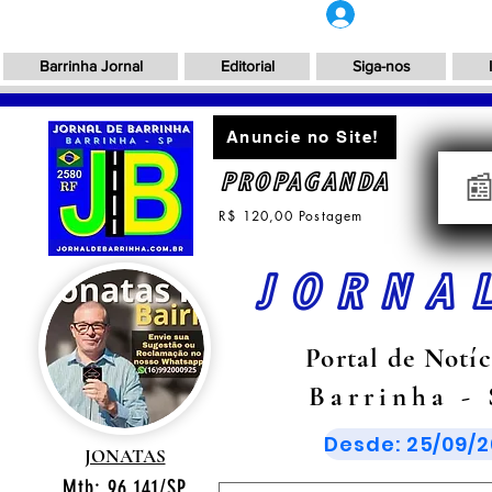
Login
Barrinha Jornal
Editorial
Siga-nos
Anuncie no Site!
PROPAGANDA

R$ 120,00 Postagem
JORNA
Portal de Notíc
Barrinha -
Desde: 25/09/2
JONATAS
Mtb: 96.141/SP