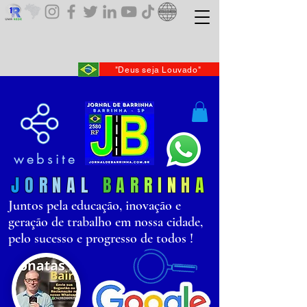
"Deus seja Louvado"
website
J
O
R
N
AL
B
AR
R
I
N
H
A
Juntos pela educação, inovação e
geração de trabalho em nossa cidade,
pelo sucesso e progresso de todos !