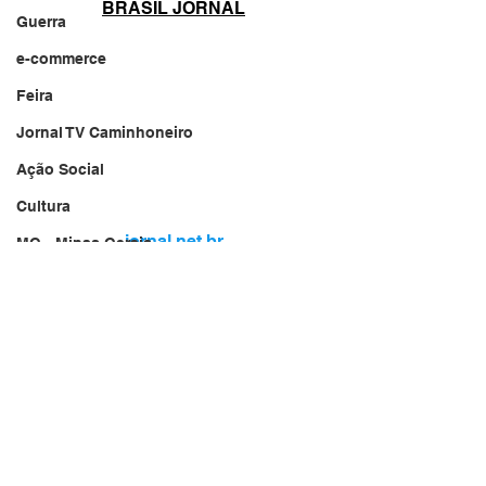
BRASIL JORNAL
Guerra
e-commerce
Feira
Jornal TV Caminhoneiro
Ação Social
Cultura
jornal.net.br
MG - Minas Gerais
🔥 Incêndio FOGO 🔥
Website do Brasil
🇧🇷
Obras do Governo
Jornalista
Comunicação e informações
Jornal TV Nascibem