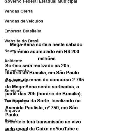
Governo Federal Estadual Municipal
Vendas Oferta
Vendas de Veículos
Empresa Brasileira
Website do Brasil
Mega-Sena sorteia neste sábado 
News
prêmio acumulado em R$ 200 
milhões
Acidente
Sorteio será realizado às 20h, 
Falecimento
horário de Brasília, em São Paulo
As seis dezenas do concurso 2.795 
Aniversário
da Mega-Sena serão sorteadas, a 
Serviços
partir das 20h (horário de Brasília), 
no Espaço da Sorte, localizado na 
Transportes
Avenida Paulista, nº 750, em São 
Arquivo
Paulo.
Brasil
O sorteio terá transmissão ao vivo 
pelo canal da Caixa no YouTube e 
Revista Net