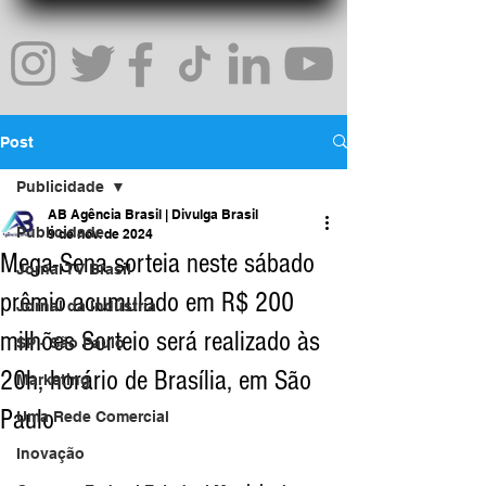
Post
Publicidade
AB Agência Brasil | Divulga Brasil
Publicidade
9 de nov. de 2024
Mega-Sena sorteia neste sábado
Jornal TV Brasil
prêmio acumulado em R$ 200
Jornal da Indústria
milhões Sorteio será realizado às
SP - São Paulo
20h, horário de Brasília, em São
Marketing
Paulo
Uma Rede Comercial
Inovação