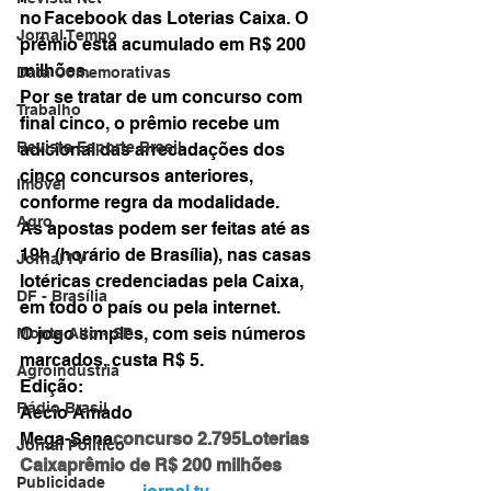
no Facebook das Loterias Caixa. O 
Jornal Tempo
prêmio está acumulado em R$ 200 
milhões.
Data Comemorativas
Por se tratar de um concurso com 
Trabalho
final cinco, o prêmio recebe um 
Revista Esporte Brasil
adicional das arrecadações dos 
cinco concursos anteriores, 
Imóvel
conforme regra da modalidade.
Agro
As apostas podem ser feitas até as 
19h (horário de Brasília), nas casas 
Jornal TV
lotéricas credenciadas pela Caixa, 
DF - Brasília
em todo o país ou pela internet.
O jogo simples, com seis números 
Monte Alto - SP
marcados, custa R$ 5.
Agroindústria
Edição:
Rádio Brasil
Aécio Amado
Mega-Sena
concurso 2.795
Loterias 
Jornal Político
Caixa
prêmio de R$ 200 milhões
Publicidade