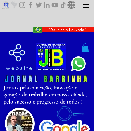
"Deus seja Louvado"
website
J
O
R
N
AL
B
AR
R
I
N
H
A
Juntos pela educação, inovação e
geração de trabalho em nossa cidade,
pelo sucesso e progresso de todos !