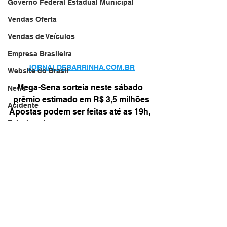
Governo Federal Estadual Municipal
Vendas Oferta
Vendas de Veículos
Empresa Brasileira
JORNALDEBARRINHA.COM.BR
Website do Brasil
Mega-Sena sorteia neste sábado 
News
prêmio estimado em R$ 3,5 milhões
Acidente
Apostas podem ser feitas até as 19h, 
Falecimento
horário de Brasília
Agência Brasil
Aniversário
As seis dezenas do concurso 
Serviços
2.817 da Mega-Sena serão sorteadas 
a partir das 20h (horário de Brasília), 
Transportes
no Espaço da Sorte, localizado na 
Arquivo
Avenida Paulista, nº 750, em São 
Paulo.
Brasil
O sorteio terá transmissão ao vivo 
Revista Net