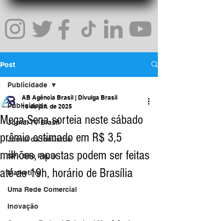
Post
Publicidade
AB Agência Brasil | Divulga Brasil
Publicidade
18 de jan. de 2025
Mega-Sena sorteia neste sábado
Jornal TV Brasil
prêmio estimado em R$ 3,5
Jornal da Indústria
milhões, apostas podem ser feitas
SP - São Paulo
até as 19h, horário de Brasília
Marketing
Uma Rede Comercial
Inovação