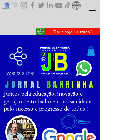
"Deus seja Louvado"
website
J
O
R
N
AL
B
AR
R
I
N
H
A
Juntos pela educação, inovação e
geração de trabalho em nossa cidade,
pelo sucesso e progresso de todos !