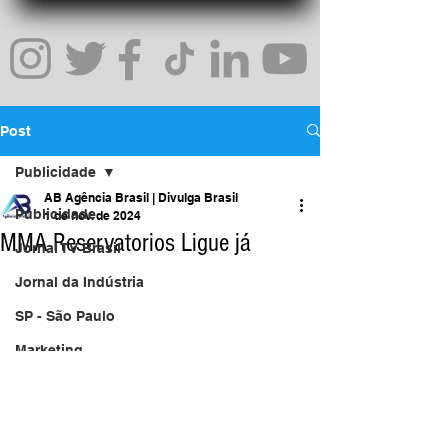
Post
Publicidade
AB Agência Brasil | Divulga Brasil
Publicidade
1 de nov. de 2024
MMA Reservatorios Ligue já
Jornal TV Brasil
Jornal da Indústria
SP - São Paulo
Marketing
Uma Rede Comercial
Inovação