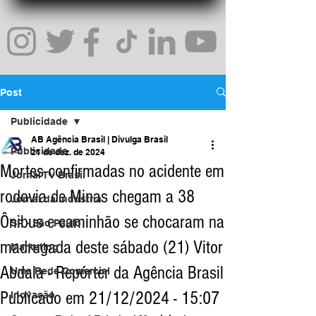
Post
Publicidade
AB Agência Brasil | Divulga Brasil
Publicidade
21 de dez. de 2024
Mortes confirmadas no acidente em
Jornal TV Brasil
rodovia de Minas chegam a 38
Jornal da Indústria
Ônibus e caminhão se chocaram na
SP - São Paulo
madrugada deste sábado (21) Vitor
Marketing
Abdala - Repórter da Agência Brasil
Uma Rede Comercial
Publicado em 21/12/2024 - 15:07
Inovação