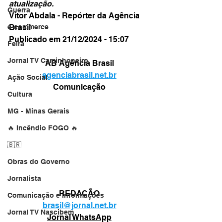
atualização.
Guerra
Vitor Abdala - Repórter da Agência 
Brasil
e-commerce
Publicado em 21/12/2024 - 15:07
Feira
Jornal TV Caminhoneiro
AB Agência Brasil
agenciabrasil.net.br
Ação Social
Comunicação
Cultura
MG - Minas Gerais
🔥 Incêndio FOGO 🔥
🇧🇷
Obras do Governo
Jornalista
REDAÇÃO
Comunicação e informações
brasil@jornal.net.br
Jornal TV Nascibem
Jornal WhatsApp