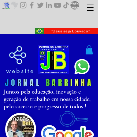
"Deus seja Louvado"
website
J
O
R
N
AL
B
AR
R
I
N
H
A
Juntos pela educação, inovação e
geração de trabalho em nossa cidade,
pelo sucesso e progresso de todos !