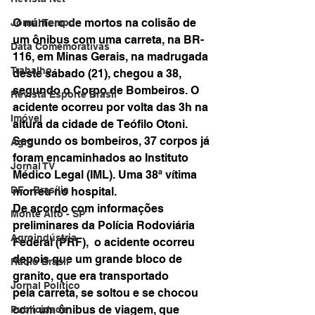
O número de mortos na colisão de 
Jornal Tempo
um ônibus com uma carreta, na BR-
Data Comemorativas
116, em Minas Gerais, na madrugada 
Trabalho
deste sábado (21), chegou a 38, 
segundo o Corpo de Bombeiros. O 
Revista Esporte Brasil
acidente ocorreu por volta das 3h na 
Imóvel
altura da cidade de Teófilo Otoni.
Segundo os bombeiros, 37 corpos já 
Agro
foram encaminhados ao Instituto 
Jornal TV
Médico Legal (IML). Uma 38ª vítima 
DF - Brasília
morreu no hospital.
De acordo com informações 
Monte Alto - SP
preliminares da Polícia Rodoviária 
Agroindústria
Federal (PRF),  o acidente ocorreu 
depois que um grande bloco de 
Rádio Brasil
granito, que era transportado 
Jornal Político
pela carreta, se soltou e se chocou 
com um ônibus de viagem, que 
Publicidade