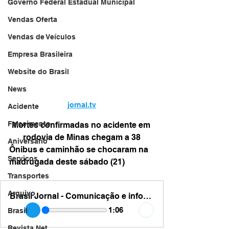
Governo Federal Estadual Municipal
Vendas Oferta
Vendas de Veículos
Empresa Brasileira
Website do Brasil
News
jornal.tv
Acidente
Falecimento
Mortes confirmadas no acidente em 
rodovia de Minas chegam a 38
Aniversário
Ônibus e caminhão se chocaram na 
Serviços
madrugada deste sábado (21)
Transportes
Arquivo
Brasil Jornal - Comunicação e informação - 38
1:06
Brasil
Revista Net