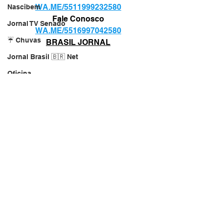
WA.ME/5511999232580
Nascibem
Fale Conosco
Jornal TV Senado
WA.ME/5516997042580
☔ Chuvas
BRASIL JORNAL
Jornal Brasil 🇧🇷 Net
Oficina
Loja
Manutenção
Jornal TV Kids
Brasil Jornal TV
jornal.net.br
GUERRA
Website do Brasil
Revista Turismo
Momento de Fé, agradecer !
Repórter