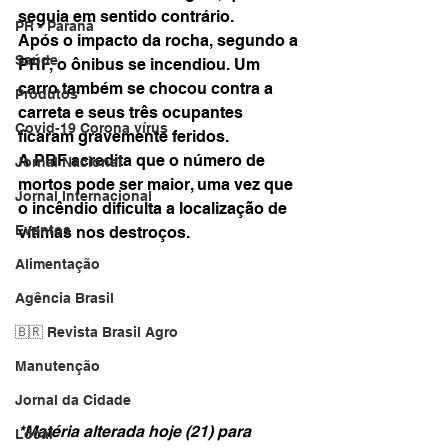
seguia em sentido contrário.
PR - Paraná
Após o impacto da rocha, segundo a 
Saúde
PRF, o ônibus se incendiou. Um 
carro também se chocou contra a 
Produtos
carreta e seus três ocupantes 
Covid-19 Corona vírus
ficaram gravemente feridos.
A PRF acredita que o número de 
Jornal Nacional
mortos pode ser maior, uma vez que 
Jornal Internacional
o incêndio dificulta a localização de 
Eventos
vítimas nos destroços.
Alimentação
Agência Brasil
🇧🇷 Revista Brasil Agro
Manutenção
Jornal da Cidade
*Matéria alterada hoje (21) para 
Local