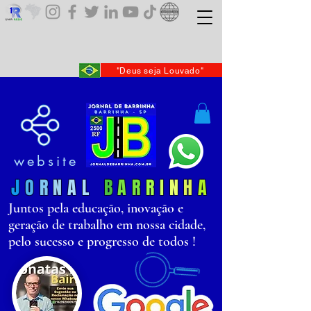
"Deus seja Louvado"
website
J
O
R
N
AL
B
AR
R
I
N
H
A
Juntos pela educação, inovação e
geração de trabalho em nossa cidade,
pelo sucesso e progresso de todos !