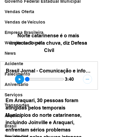
Governo Federal Estadual Municipal
Vendas Oferta
Vendas de Veículos
Empresa Brasileira
Norte catarinense é o mais 
impactado pela chuva, diz Defesa 
Website do Brasil
Civil
News
Acidente
Brasil Jornal - Comunicação e informação - chuvas sc
Falecimento
3:40
Aniversário
Serviços
Em Araquari, 30 pessoas foram 
Transportes
atingidas pelos temporais
Municípios do norte catarinense, 
Arquivo
incluindo Joinville e Araquari, 
Brasil
enfrentam sérios problemas 
Revista Net