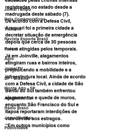
causados pelas chuvas intensas 
registradas no estado desde a 
Jornal Tempo
madrugada deste sábado (7).
Data Comemorativas
De acordo com a Defesa Civil, 
Araquari foi a primeira cidade a 
Trabalho
decretar situação de emergência 
Revista Esporte Brasil
depois que cerca de 30 pessoas 
foram atingidas pelos temporais.
Imóvel
Já em Joinville, alagamentos 
Agro
atingiram ruas e bairros inteiros, 
Jornal TV
prejudicando a mobilidade e a 
infraestrutura local. Ainda de acordo 
DF - Brasília
com a Defesa Civil, a cidade de São 
Monte Alto - SP
Bento do Sul também enfrentou 
alagamentos e queda de muros, 
Agroindústria
enquanto São Francisco do Sul e 
Rádio Brasil
Itapoá reportaram interdições de 
Jornal Político
vias devido aos estragos.
“Em outros municípios como 
Publicidade