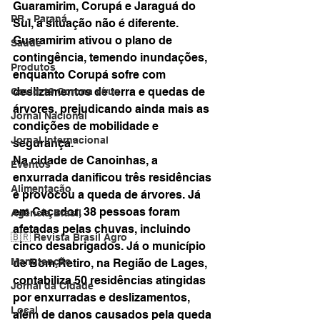
Guaramirim, Corupá e Jaraguá do 
PR - Paraná
Sul, a situação não é diferente. 
Guaramirim ativou o plano de 
Saúde
contingência, temendo inundações, 
Produtos
enquanto Corupá sofre com 
deslizamentos de terra e quedas de 
Covid-19 Corona vírus
árvores, prejudicando ainda mais as 
Jornal Nacional
condições de mobilidade e 
Jornal Internacional
segurança.”
Na cidade de Canoinhas, a 
Eventos
enxurrada danificou três residências 
Alimentação
e provocou a queda de árvores. Já 
em Caçador, 38 pessoas foram 
Agência Brasil
afetadas pelas chuvas, incluindo 
🇧🇷 Revista Brasil Agro
cinco desabrigados. Já o município 
Manutenção
de Bom Retiro, na Região de Lages, 
contabiliza 50 residências atingidas 
Jornal da Cidade
por enxurradas e deslizamentos, 
Local
além de danos causados pela queda 