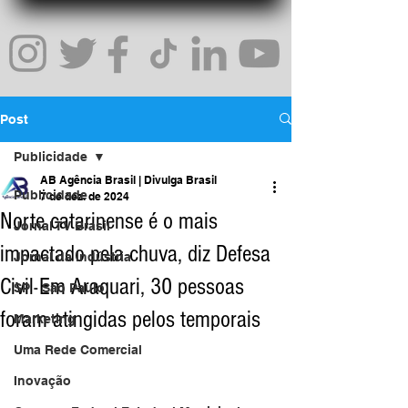
Post
Publicidade
AB Agência Brasil | Divulga Brasil
Publicidade
7 de dez. de 2024
Norte catarinense é o mais
Jornal TV Brasil
impactado pela chuva, diz Defesa
Jornal da Indústria
Civil Em Araquari, 30 pessoas
SP - São Paulo
foram atingidas pelos temporais
Marketing
Uma Rede Comercial
Inovação