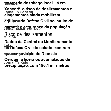
retomada do tráfego local. Já em 
Nascibem
Xanxerê, o risco de deslizamentos e 
Jornal TV Senado
alagamentos ainda mobilizam 
☔ Chuvas
equipes da Defesa Civil no intuito de 
garantir a segurança da população.
Jornal Brasil 🇧🇷 Net
Risco de deslizamentos
Oficina
Dados da Central de Monitoramento 
Loja
da Defesa Civil do estado mostram 
que o município de Dionísio 
Manutenção
Cerqueira lidera os acumulados de 
Jornal TV Kids
precipitação, com 186,4 milímetros 
Brasil Jornal TV
(mm) de chuva nas últimas 48 horas, 
“causando sérios riscos de 
GUERRA
deslizamentos”. Em Joinville, o 
Revista Turismo
acumulado foi de 129,8 mm, 
enquanto em Lindóia do Sul, as 
Momento de Fé, agradecer !
chuvas chegaram a 138,6 mm.
Repórter
Em Schroeder, o acumulado foi de 