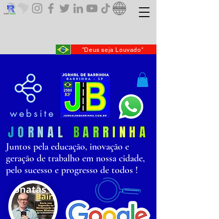
"Deus seja Louvado"
website
J
O
R
N
AL
B
AR
R
I
N
H
A
Juntos pela educação, inovação e
geração de trabalho em nossa cidade,
pelo sucesso e progresso de todos !