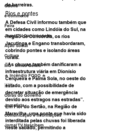
de barreiras.
Guerra
Rios e pontes
e-commerce
A Defesa Civil informou também que 
Feira
em cidades como Lindóia do Sul, na 
Jornal TV Caminhoneiro
Região de Concórdia, os rios 
Jacutinga e Engano transbordaram, 
Ação Social
cobrindo pontes e isolando áreas 
Cultura
rurais.
“As chuvas também danificaram a 
MG - Minas Gerais
infraestrutura viária em Dionísio 
🔥 Incêndio FOGO 🔥
Cerqueira e Palma Sola, no oeste do 
estado, com a possibilidade de 
🇧🇷
decretar situação de emergência 
Obras do Governo
devido aos estragos nas estradas”.
Jornalista
Em Flor do Sertão, na Região de 
Maravilha, uma ponte que havia sido 
Comunicação e informações
interditada pelas chuvas foi liberada 
Jornal TV Nascibem
neste sábado, permitindo a 