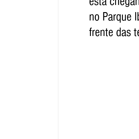
está chegan
no Parque I
Arquivo
Brasil
Revist
frente das 
Revista Esporte Brasil
Imó