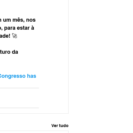
m um mês, nos 
 para estar à 
ade! 🚀
turo da 
Congresso
has
Ver tudo