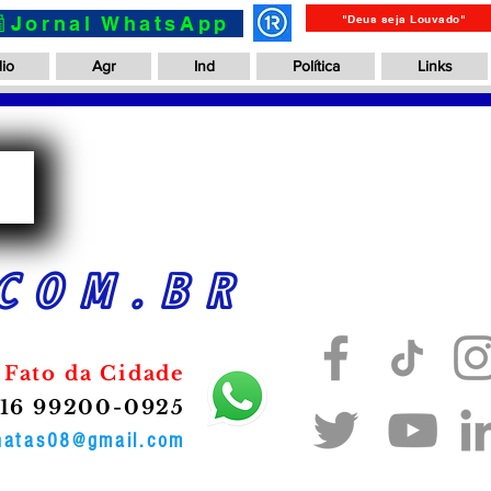
📰Jornal WhatsApp
"Deus seja Louvado"
io
Agr
Ind
Política
Links
a
COM.BR
 Fato da Cidade
16 99200-0925
onatas08@gmail.com