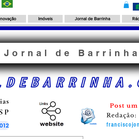
Inovação
Imóveis
Jornal de Barrinha
Rád
Jornal de Barrinh
LDEBARRINHA.
ias
Post um
 SP
Redação:
012
franciscoj