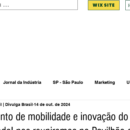
WIX SITE
Jornal da Indústria
SP - São Paulo
Marketing
U
 | Divulga Brasil
14 de out. de 2024
 Estadual Municipal
Vendas Oferta
Vendas de Veículo
nto de mobilidade e inovação do 
Acidente
Falecimento
Aniversário
Serviços