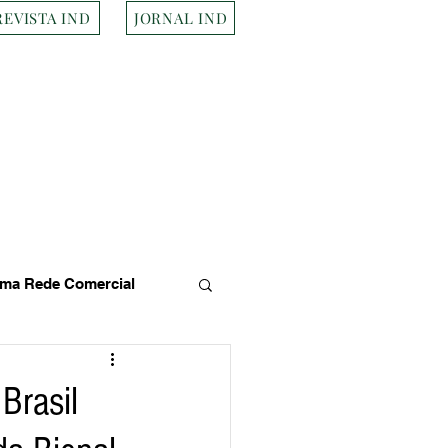
REVISTA IND
JORNAL IND
ma Rede Comercial
s
Empresa Brasileira
Brasil
Transportes