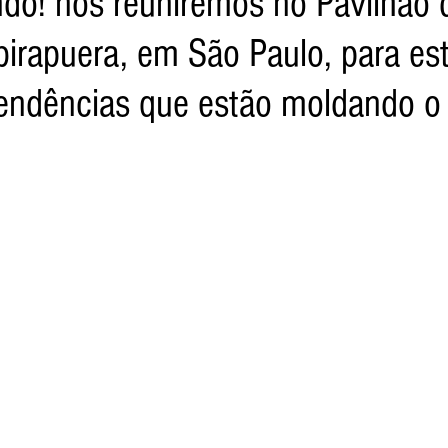
do! nos reuniremos no Pavilhão 
birapuera, em São Paulo, para est
a Net
Jornal Tempo
Data Comemorativas
Trabal
tendências que estão moldando o 
vel
Agro
Jornal TV
DF - Brasília
Monte Alto 