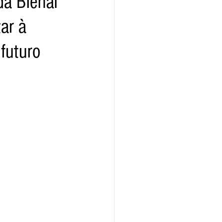
da Bienal
ar à
ho
futuro
- SP
Agroindústria