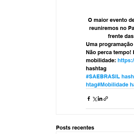
O maior evento de
reuniremos no Pav
frente da
Uma programação e
Não perca tempo! I
mobilidade:
https:
hashtag
#SAEBRASIL
has
htag#Mobilidade
h
Posts recentes