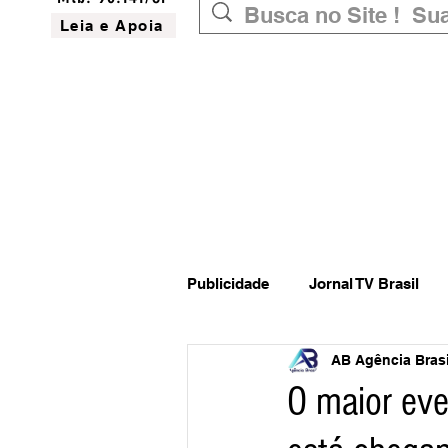
Leia e Apoia
Publicidade
Jornal TV Brasil
AB Agência Brasil
Inovação
Governo Federal
O maior eve
Website do Brasil
News