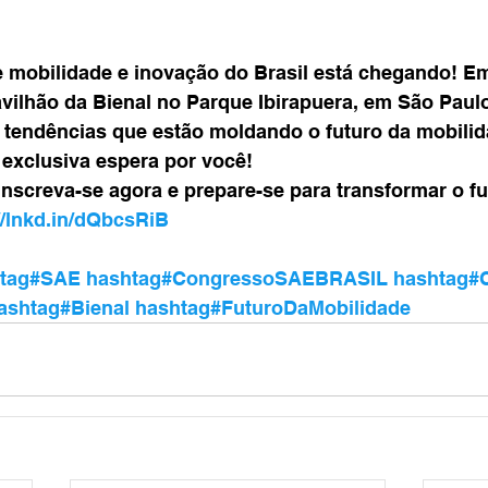
 mobilidade e inovação do Brasil está chegando! E
ilhão da Bienal no Parque Ibirapuera, em São Paulo,
s tendências que estão moldando o futuro da mobilid
xclusiva espera por você!
nscreva-se agora e prepare-se para transformar o fu
//lnkd.in/dQbcsRiB
htag#SAE
hashtag#CongressoSAEBRASIL
hashtag#
ashtag#Bienal
hashtag#FuturoDaMobilidade