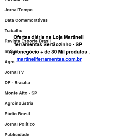
Jornal Tempo
Data Comemorativas
Trabalho
Ofertas diária na Loja Martineli 
Revista Esporte Brasil
ferramentas Sertãozinho - SP 
Imóvel
Agronegócio + de 30 Mil produtos .
martineliferramentas.com.br
Agro
Jornal TV
DF - Brasília
Monte Alto - SP
Agroindústria
Rádio Brasil
Jornal Político
Publicidade