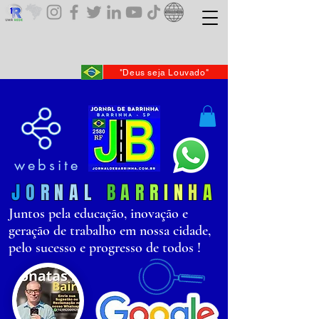
"Deus seja Louvado"
website
J
O
R
N
AL
B
AR
R
I
N
H
A
Juntos pela educação, inovação e
geração de trabalho em nossa cidade,
pelo sucesso e progresso de todos !