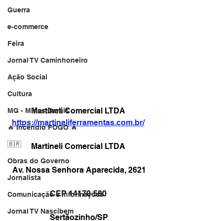
Guerra
e-commerce
Feira
Jornal TV Caminhoneiro
Ação Social
Cultura
Martineli Comercial LTDA 
MG - Minas Gerais
https://martineliferramentas.com.br/
🔥 Incêndio FOGO 🔥
🇧🇷
Martineli Comercial LTDA 
Obras do Governo
Av. Nossa Senhora Aparecida, 2621
Jornalista
CEP 14170-580 
Comunicação e informações
Jornal TV Nascibem
Sertãozinho/SP