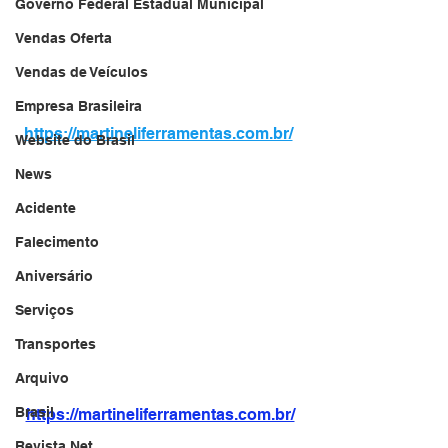
Governo Federal Estadual Municipal
Vendas Oferta
Vendas de Veículos
Empresa Brasileira
https://martineliferramentas.com.br/
Website do Brasil
News
Acidente
Falecimento
Aniversário
Serviços
Transportes
Arquivo
Brasil
https://martineliferramentas.com.br/
Revista Net