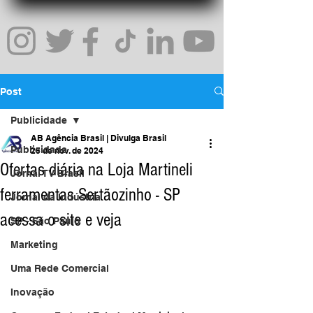
Post
Publicidade
AB Agência Brasil | Divulga Brasil
Publicidade
25 de nov. de 2024
Ofertas diária na Loja Martineli
Jornal TV Brasil
ferramentas Sertãozinho - SP
Jornal da Indústria
acessa o site e veja
SP - São Paulo
Marketing
Uma Rede Comercial
Inovação