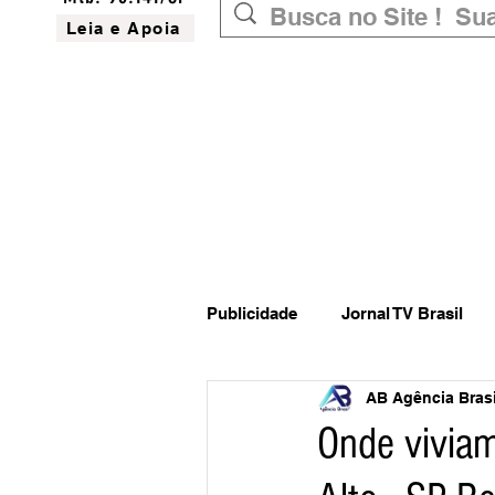
Leia e Apoia
Publicidade
Jornal TV Brasil
AB Agência Brasil
Inovação
Governo Federal
Onde vivia
Website do Brasil
News