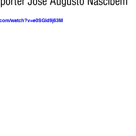
epórter José Augusto Nascibem
e.com/watch?v=e0SGld9j63M
a Net
Jornal Tempo
Data Comemorativas
Trabal
vel
Agro
Jornal TV
DF - Brasília
Monte Alto 