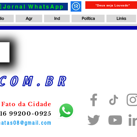
📰Jornal WhatsApp
"Deus seja Louvado"
io
Agr
Ind
Política
Links
a
COM.BR
 Fato da Cidade
16 99200-0925
onatas08@gmail.com