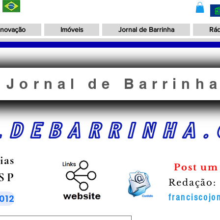
Inovação
Imóveis
Jornal de Barrinha
Rád
Jornal de Barrinh
LDEBARRINHA.
ias
Post um
 SP
Redação:
012
franciscoj