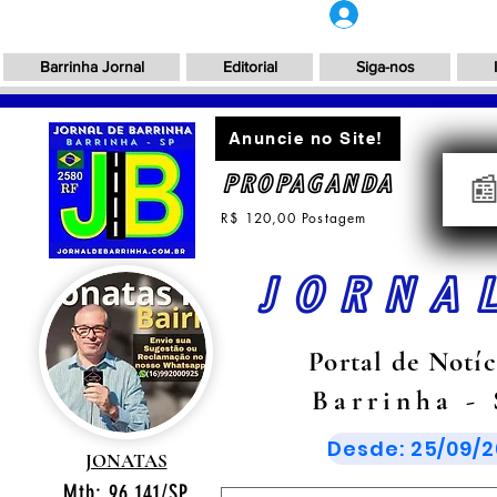
Login
Barrinha Jornal
Editorial
Siga-nos
Anuncie no Site!
PROPAGANDA

R$ 120,00 Postagem
JORNA
Portal de Notíc
Barrinha -
Desde: 25/09/2
JONATAS
Mtb: 96.141/SP