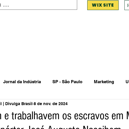
WIX SITE
Jornal da Indústria
SP - São Paulo
Marketing
U
 | Divulga Brasil
8 de nov. de 2024
 Estadual Municipal
Vendas Oferta
Vendas de Veículo
m e trabalhavem os escravos em
Acidente
Falecimento
Aniversário
Serviços