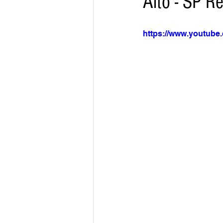
Alto - SP R
https://www.youtub
Arquivo
Brasil
Revist
Revista Esporte Brasil
Imó