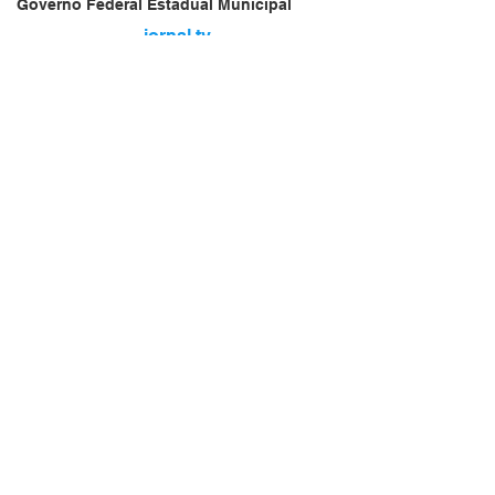
Governo Federal Estadual Municipal
jornal.tv
Vendas Oferta
Vendas de Veículos
Empresa Brasileira
Website do Brasil
News
Acidente
Repórter Brasil
Falecimento
jornal.tv
Aniversário
🇧🇷
Serviços
brasil.jornal.tv
Transportes
Arquivo
Brasil
Revista Net