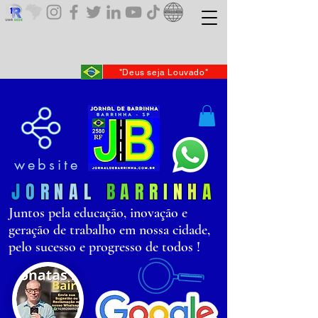
"Deus seja Louvado"
website
J
O
R
N
AL
B
AR
R
I
N
H
A
Juntos pela educação, inovação e
geração de trabalho em nossa cidade,
pelo sucesso e progresso de todos !