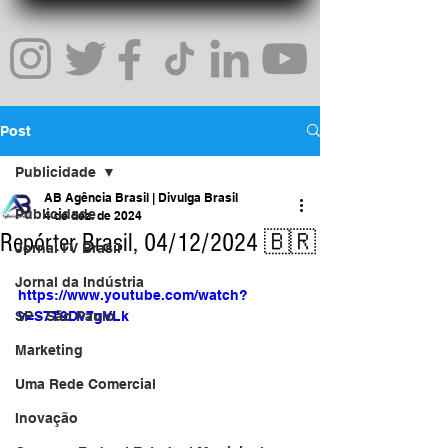
Post
Publicidade
AB Agência Brasil | Divulga Brasil
Publicidade
4 de dez. de 2024
Repórter Brasil, 04/12/2024 🇧🇷
Jornal TV Brasil
Jornal da Indústria
https://www.youtube.com/watch?
SP - São Paulo
v=S7T9Dv7gVLk
Marketing
Uma Rede Comercial
Inovação