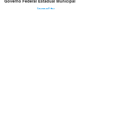
Governo Federal Estadual Municipal
jornal.tv
Vendas Oferta
Vendas de Veículos
Empresa Brasileira
Website do Brasil
News
Acidente
Repórter Brasil
Falecimento
jornal.tv
Aniversário
🇧🇷
Serviços
brasil.jornal.tv
Transportes
Arquivo
Brasil
Revista Net