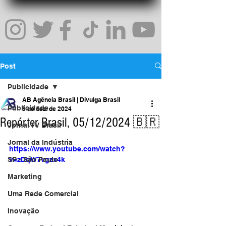
Post
Publicidade
AB Agência Brasil | Divulga Brasil
Publicidade
5 de dez. de 2024
Repórter Brasil, 05/12/2024 🇧🇷
Jornal TV Brasil
Jornal da Indústria
https://www.youtube.com/watch?
SP - São Paulo
v=zDqW7vgzx4k
Marketing
Uma Rede Comercial
Inovação