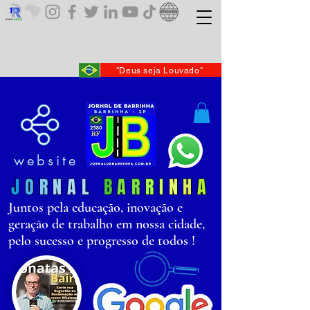
"Deus seja Louvado"
website
J
O
R
N
AL
B
AR
R
I
N
H
A
Juntos pela educação, inovação e
geração de trabalho em nossa cidade,
pelo sucesso e progresso de todos !