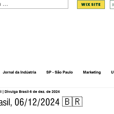
WIX SITE
Jornal da Indústria
SP - São Paulo
Marketing
U
 | Divulga Brasil
6 de dez. de 2024
 Estadual Municipal
Vendas Oferta
Vendas de Veículo
rasil, 06/12/2024 🇧🇷
Acidente
Falecimento
Aniversário
Serviços