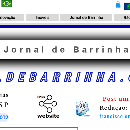
Inovação
Imóveis
Jornal de Barrinha
Rád
Jornal de Barrinh
LDEBARRINHA.
ias
Post um
 SP
Redação:
012
franciscoj