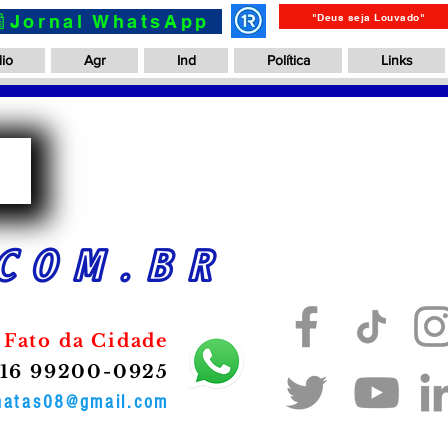
📰Jornal WhatsApp
"Deus seja Louvado"
io
Agr
Ind
Política
Links
a
COM.BR
 Fato da Cidade
16 99200-0925
onatas08@gmail.com