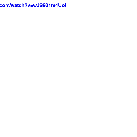
e.com/watch?v=wJS921m4UoI
a Net
Jornal Tempo
Data Comemorativas
Trabal
vel
Agro
Jornal TV
DF - Brasília
Monte Alto 