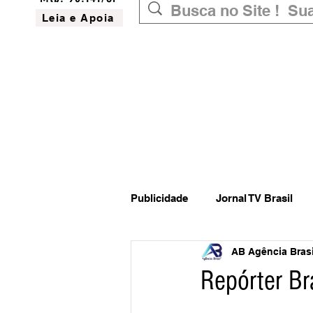
Leia e Apoia
Publicidade
Jornal TV Brasil
AB Agência Brasil
Inovação
Governo Federal
Repórter B
Website do Brasil
News