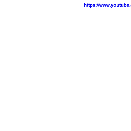
https://www.youtub
Arquivo
Brasil
Revist
Revista Esporte Brasil
Imó