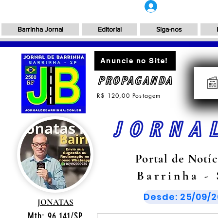
Login
Barrinha Jornal
Editorial
Siga-nos
Anuncie no Site!
PROPAGANDA

R$ 120,00 Postagem
JORNA
Portal de Notíc
Barrinha -
Desde: 25/09/2
JONATAS
Mtb: 96.141/SP