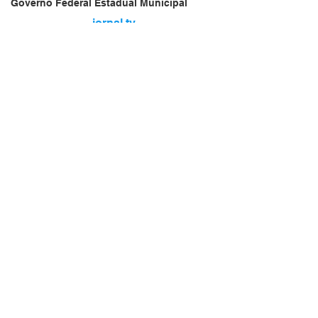
Governo Federal Estadual Municipal
jornal.tv
Vendas Oferta
Vendas de Veículos
Empresa Brasileira
Website do Brasil
News
Acidente
Repórter Brasil
Falecimento
jornal.tv
Aniversário
🇧🇷
Serviços
brasil.jornal.tv
Transportes
Arquivo
Brasil
Revista Net