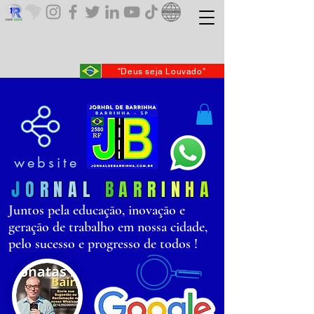
"Deus seja Louvado"
website
J
O
R
N
AL
B
AR
R
I
N
H
A
Juntos pela educação, inovação e
geração de trabalho em nossa cidade,
pelo sucesso e progresso de todos !