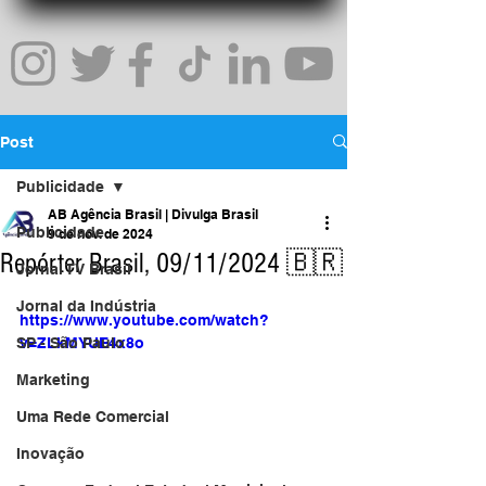
Post
Publicidade
AB Agência Brasil | Divulga Brasil
Publicidade
9 de nov. de 2024
Repórter Brasil, 09/11/2024 🇧🇷
Jornal TV Brasil
Jornal da Indústria
https://www.youtube.com/watch?
SP - São Paulo
v=ZLkMYUE4x8o
Marketing
Uma Rede Comercial
Inovação