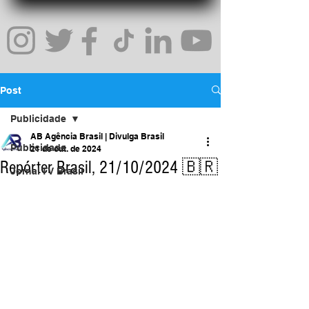
Post
Publicidade
AB Agência Brasil | Divulga Brasil
Publicidade
21 de out. de 2024
Repórter Brasil, 21/10/2024 🇧🇷
Jornal TV Brasil
Jornal da Indústria
https://www.youtube.com/watch?
SP - São Paulo
v=V_5BhjTfAQU
Marketing
Uma Rede Comercial
Inovação