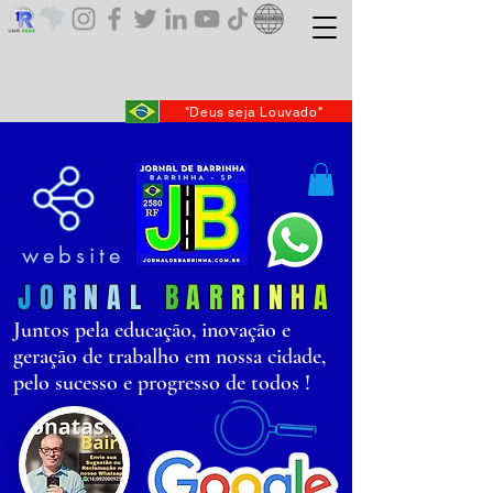
"Deus seja Louvado"
website
J
O
R
N
AL
B
AR
R
I
N
H
A
Juntos pela educação, inovação e
geração de trabalho em nossa cidade,
pelo sucesso e progresso de todos !