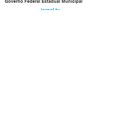
Governo Federal Estadual Municipal
jornal.tv
Vendas Oferta
Vendas de Veículos
Empresa Brasileira
Website do Brasil
News
Acidente
Repórter Brasil
Falecimento
jornal.tv
Aniversário
🇧🇷
Serviços
brasil.jornal.tv
Transportes
Arquivo
Brasil
Revista Net