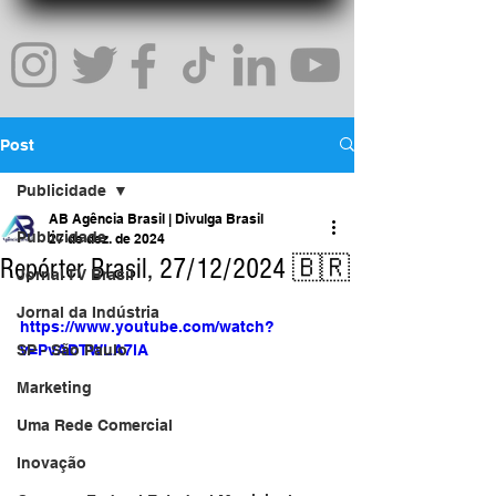
Post
Publicidade
AB Agência Brasil | Divulga Brasil
Publicidade
27 de dez. de 2024
Repórter Brasil, 27/12/2024 🇧🇷
Jornal TV Brasil
Jornal da Indústria
https://www.youtube.com/watch?
SP - São Paulo
v=PvADTWLA7lA
Marketing
Uma Rede Comercial
Inovação