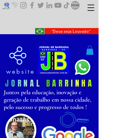
"Deus seja Louvado"
website
J
O
R
N
AL
B
AR
R
I
N
H
A
Juntos pela educação, inovação e
geração de trabalho em nossa cidade,
pelo sucesso e progresso de todos !