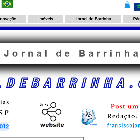
Inovação
Imóveis
Jornal de Barrinha
Rád
Jornal de Barrinh
LDEBARRINHA.
ias
Post um
 SP
Redação:
012
franciscoj