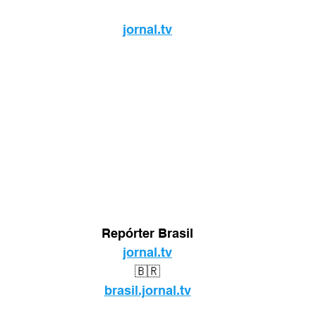
jornal.tv
Repórter Brasil
jornal.tv
🇧🇷
brasil.jornal.tv