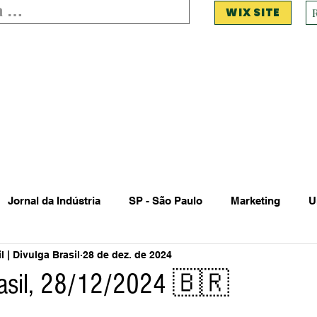
WIX SITE
Jornal da Indústria
SP - São Paulo
Marketing
U
 | Divulga Brasil
28 de dez. de 2024
 Estadual Municipal
Vendas Oferta
Vendas de Veículo
rasil, 28/12/2024 🇧🇷
Acidente
Falecimento
Aniversário
Serviços