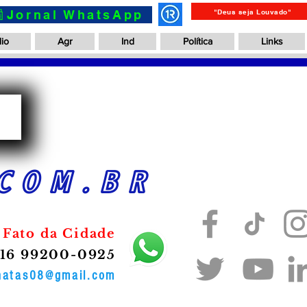
📰Jornal WhatsApp
"Deus seja Louvado"
io
Agr
Ind
Política
Links
a
COM.BR
 Fato da Cidade
16 99200-0925
onatas08@gmail.com