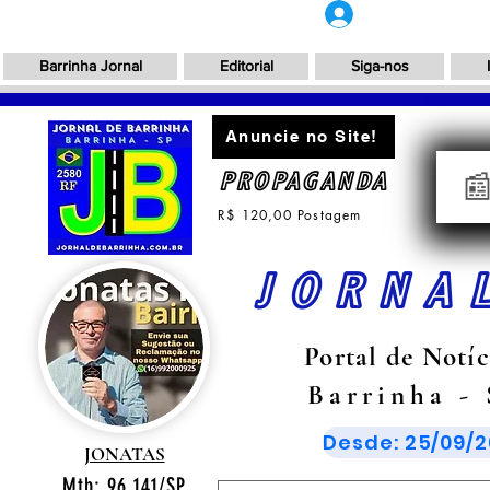
Login
Barrinha Jornal
Editorial
Siga-nos
Anuncie no Site!
PROPAGANDA

R$ 120,00 Postagem
JORNA
Portal de Notíc
Barrinha -
Desde: 25/09/2
JONATAS
Mtb: 96.141/SP