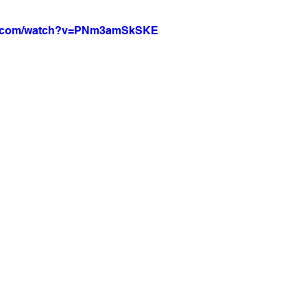
be.com/watch?v=PNm3amSkSKE
a Net
Jornal Tempo
Data Comemorativas
Trabal
vel
Agro
Jornal TV
DF - Brasília
Monte Alto 