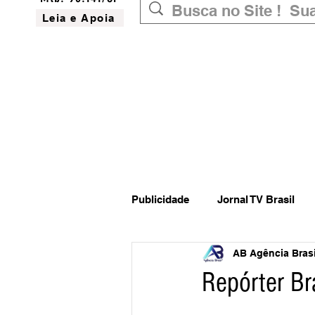
Leia e Apoia
Publicidade
Jornal TV Brasil
AB Agência Brasil
Inovação
Governo Federal
Repórter B
Website do Brasil
News