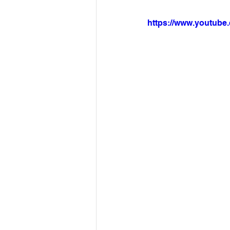
https://www.youtu
Arquivo
Brasil
Revist
Revista Esporte Brasil
Imó