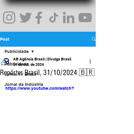
Post
Publicidade
AB Agência Brasil | Divulga Brasil
Publicidade
31 de out. de 2024
Repórter Brasil, 31/10/2024 🇧🇷
Jornal TV Brasil
Jornal da Indústria
https://www.youtube.com/watch?
SP - São Paulo
v=nKJugtXl_ZY
Marketing
Uma Rede Comercial
Inovação