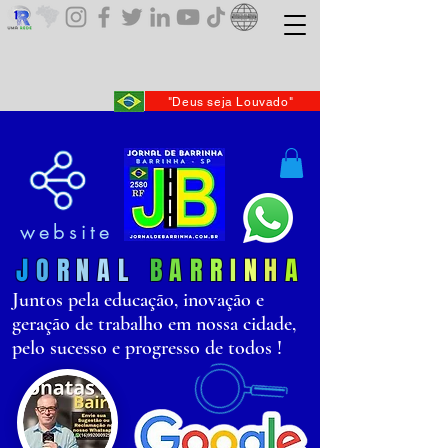
"Deus seja Louvado"
website
J
O
R
N
AL
B
AR
R
I
N
H
A
Juntos pela educação, inovação e
geração de trabalho em nossa cidade,
pelo sucesso e progresso de todos !