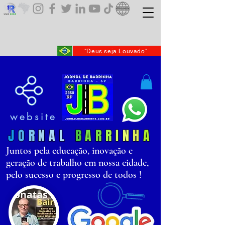
"Deus seja Louvado"
website
J
O
R
N
AL
B
AR
R
I
N
H
A
Juntos pela educação, inovação e
geração de trabalho em nossa cidade,
pelo sucesso e progresso de todos !