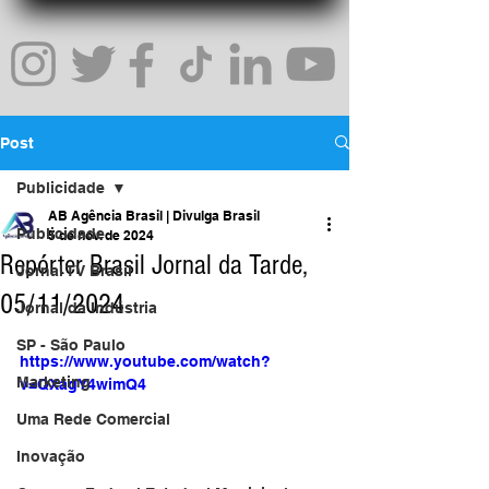
Post
Publicidade
AB Agência Brasil | Divulga Brasil
Publicidade
5 de nov. de 2024
Repórter Brasil Jornal da Tarde,
Jornal TV Brasil
05/11/2024
Jornal da Indústria
SP - São Paulo
https://www.youtube.com/watch?
Marketing
v=QXagY4wimQ4
Uma Rede Comercial
Inovação