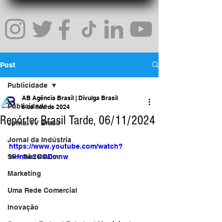
Post
Publicidade
AB Agência Brasil | Divulga Brasil
Publicidade
6 de nov. de 2024
Repórter Brasil Tarde, 06/11/2024
Jornal TV Brasil
Jornal da Indústria
https://www.youtube.com/watch?
SP - São Paulo
v=fnbo2GODmnw
Marketing
Uma Rede Comercial
Inovação