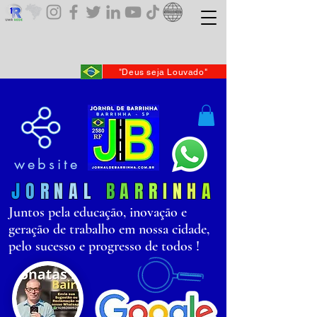
"Deus seja Louvado"
website
J
O
R
N
AL
B
AR
R
I
N
H
A
Juntos pela educação, inovação e
geração de trabalho em nossa cidade,
pelo sucesso e progresso de todos !