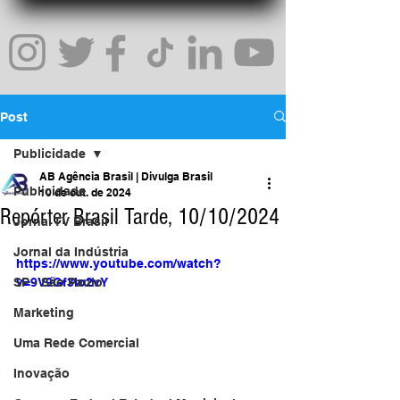
Post
Publicidade
AB Agência Brasil | Divulga Brasil
Publicidade
10 de out. de 2024
Repórter Brasil Tarde, 10/10/2024
Jornal TV Brasil
Jornal da Indústria
https://www.youtube.com/watch?
SP - São Paulo
v=9V9Gf3lo2vY
Marketing
Uma Rede Comercial
Inovação