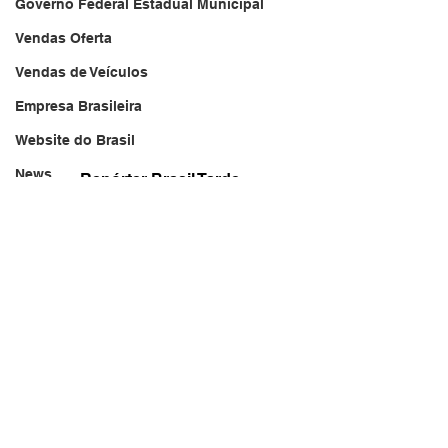
Governo Federal Estadual Municipal
Vendas Oferta
Vendas de Veículos
Empresa Brasileira
Website do Brasil
News
Repórter Brasil Tarde
20/08/2024
Acidente
brasil.jornal.tv
Falecimento
Aniversário
Serviços
Transportes
Arquivo
Brasil
Revista Net