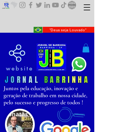
"Deus seja Louvado"
website
J
O
R
N
AL
B
AR
R
I
N
H
A
Juntos pela educação, inovação e
geração de trabalho em nossa cidade,
pelo sucesso e progresso de todos !